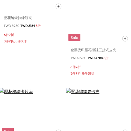
壓花編織拉鍊短夾
價格扣減從
TWD 3980
至
TWD 3184
8折
6件7折
Sale
3件9折; 5件85折
金屬燙印壓花標誌三折式皮夾
價格扣減從
TWD 5980
至
TWD 4784
8折
6件7折
3件9折; 5件85折