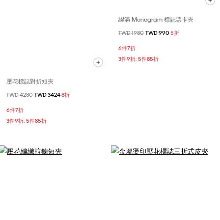
綴滿 Monogram 標誌票卡夾
價格扣減從
TWD 1980
至
TWD 990
5折
6件7折
3件9折; 5件85折
壓花標誌對折短夾
價格扣減從
TWD 4280
至
TWD 3424
8折
6件7折
3件9折; 5件85折