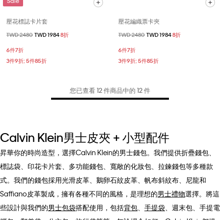
Sale
壓花標誌卡片套
壓花編織票卡夾
價格扣減從
TWD 2480
至
TWD 1984
8折
價格扣減從
TWD 2480
至
TWD 1984
8折
6件7折
6件7折
3件9折; 5件85折
3件9折; 5件85折
您已查看 12 件商品中的 12 件
Calvin Klein男士皮夾 + 小型配件
昇華你的時尚造型，選擇Calvin Klein的男士錢包。我們提供折疊錢包、
標誌袋、印花卡片套、多功能錢包、寬敞的化妝包、拉鍊錢包等多種款
式。我們的錢包採用光滑皮革、鵝卵石紋皮革、帆布斜紋布、尼龍和
Saffiano皮革製成，擁有各種不同的風格，是理想的
男士禮物
選擇。將這
些設計與我們的
男士包袋
搭配使用，包括
背包
、
手提袋
、週末包、手提電