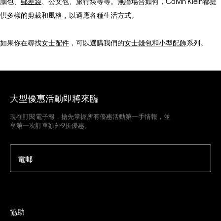
腦包、
郵差袋
、公文包、旅行袋等等。無論場合如何，Calvin Klein都提
供多樣的剪裁和風格，以適應各種生活方式。
如果你在尋找
女士配件
，可以選購我們的
女士錢包和小型配飾
系列。
大型優惠活動即將來臨
現在訂閱電子報，搶先掌握所有優惠活動第一手情報，並
享第一次訂單額外9折優惠。
電郵
協助