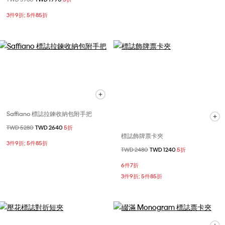
3件9折; 5件85折
Saffiano 標誌拉鍊收納包附手把
價格扣減從
TWD 5280
至
TWD 2640
5折
標誌飾牌票卡夾
3件9折; 5件85折
價格扣減從
TWD 2480
至
TWD 1240
5折
6件7折
3件9折; 5件85折