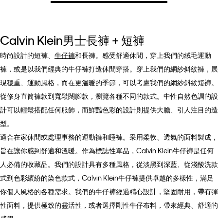
Calvin Klein男士長褲 + 短褲
時尚設計的短褲、
牛仔褲
和長褲。感受舒適休閒，穿上我們的絨毛運動
褲，或是以我們經典的牛仔褲打造休閒穿搭。穿上我們的網紗斜紋褲，展
現穩重、運動風格，而在更溫暖的季節，可以考慮我們的網紗斜紋短褲。
從修身直筒褲款到寬鬆闊腳款，瀏覽各種不同的款式。中性自然色調的設
計可以輕鬆搭配任何服飾，而鮮豔色彩的設計則提供大膽、引人注目的造
型。
適合在家休閒或處理事務的運動褲和睡褲。采用柔軟、透氣的面料製成，
旨在讓你感到舒適和溫暖。作為標誌性單品，Calvin Klein
牛仔褲
是任何
人必備的收藏品。我們的設計具有多種風格，從淡黑到深藍、從淺酸洗款
式到色彩繽紛的染色款式，Calvin Klein牛仔褲提供卓越的多樣性，滿足
你個人風格的各種需求。我們的牛仔褲經過精心設計，堅固耐用，帶有彈
性面料，提供極致的靈活性，或者選擇剛性牛仔布料，帶來經典、舒適的