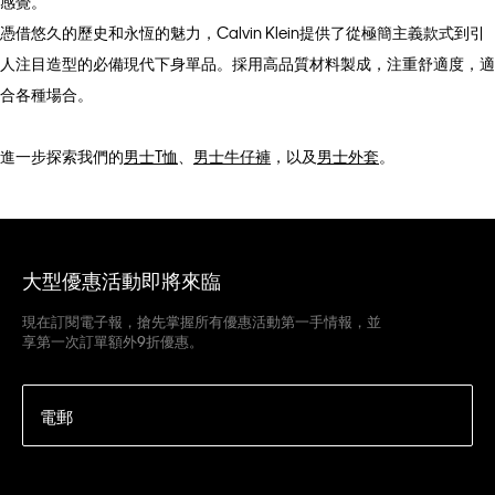
感覺。
憑借悠久的歷史和永恆的魅力，Calvin Klein提供了從極簡主義款式到引
人注目造型的必備現代下身單品。採用高品質材料製成，注重舒適度，適
合各種場合。
進一步探索我們的
男士T恤
、
男士牛仔褲
，以及
男士外套
。
大型優惠活動即將來臨
現在訂閱電子報，搶先掌握所有優惠活動第一手情報，並
享第一次訂單額外9折優惠。
電郵