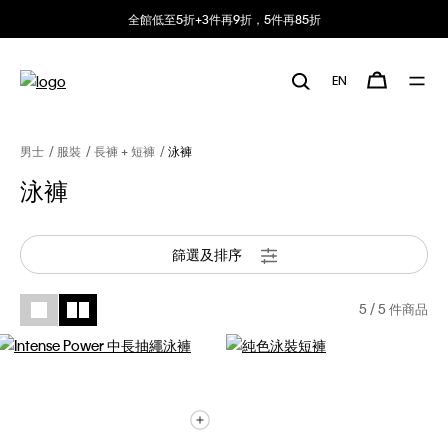
全館低至5折+3件再9折，5件再85折
EN
男士
服裝
長褲 + 短褲
泳褲
泳褲
篩選及排序
5
/ 5 件商品