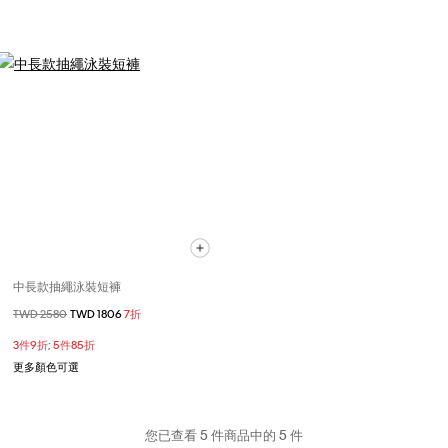
中長款抽繩泳裝短褲
價格扣減從
TWD 2580
至
TWD 1806
7折
3件9折; 5件85折
更多顏色可選
您已查看 5 件商品中的 5 件