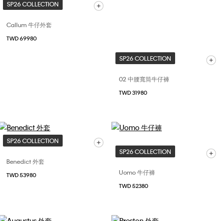
SP26 COLLECTION
Callum 牛仔外套
TWD 69980
SP26 COLLECTION
02 中腰寬筒牛仔褲
TWD 31980
SP26 COLLECTION
SP26 COLLECTION
Benedict 外套
Uomo 牛仔褲
TWD 53980
TWD 52380