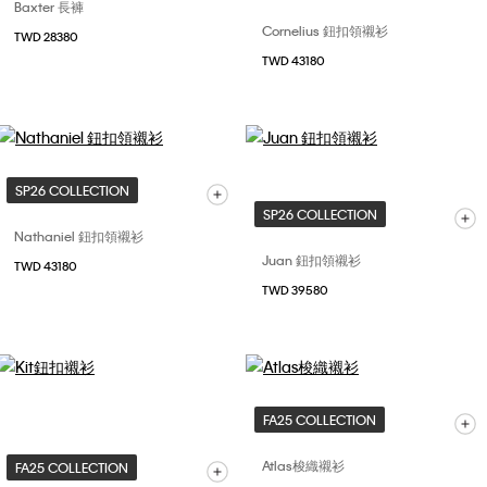
Baxter 長褲
Cornelius 鈕扣領襯衫
TWD 28380
TWD 43180
SP26 COLLECTION
SP26 COLLECTION
Nathaniel 鈕扣領襯衫
Juan 鈕扣領襯衫
TWD 43180
TWD 39580
FA25 COLLECTION
Atlas梭織襯衫
FA25 COLLECTION