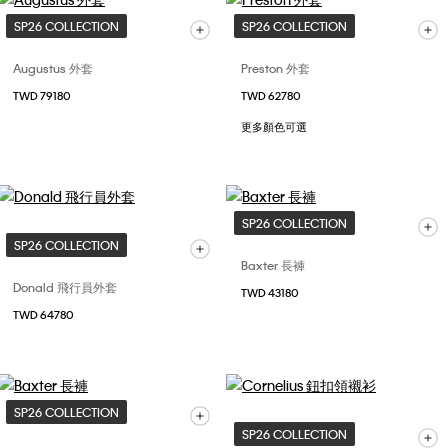
SP26 COLLECTION
SP26 COLLECTION
Augustus 外套
Preston 外套
TWD 79180
TWD 62780
更多顏色可選
SP26 COLLECTION
SP26 COLLECTION
Baxter 長褲
Donald 飛行員外套
TWD 43180
TWD 64780
SP26 COLLECTION
SP26 COLLECTION