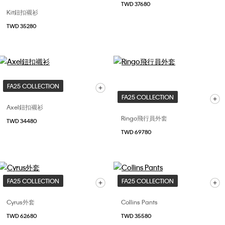
TWD 37680
Kit鈕扣襯衫
TWD 35280
FA25 COLLECTION
FA25 COLLECTION
Axel鈕扣襯衫
Ringo飛行員外套
TWD 34480
TWD 69780
FA25 COLLECTION
FA25 COLLECTION
Cyrus外套
Collins Pants
TWD 62680
TWD 35580