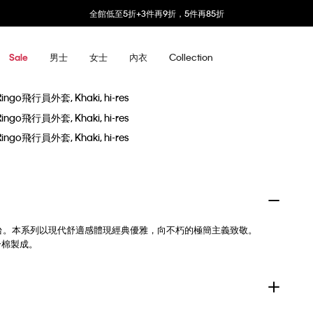
全館低至5折+3件再9折，5件再85折
男士
女士
內衣
Collection
Sale
領品牌回歸伸展台。本系列以現代舒適感體現經典優雅，向不朽的極簡主義致敬。
合棉製成。