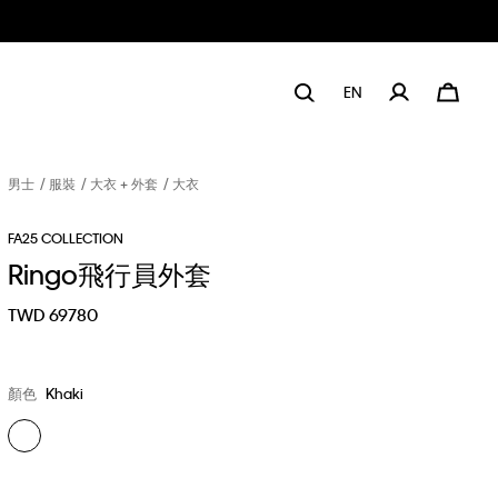
EN
男士
服裝
大衣 + 外套
大衣
FA25 COLLECTION
Ringo飛行員外套
TWD 69780
顏色
Khaki