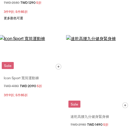
價格扣減從
TWD 2580
至
TWD 1290
5折
3件9折; 5件85折
更多顏色可選
Sale
Icon Sport 寬筒運動褲
價格扣減從
TWD 4180
至
TWD 2090
5折
3件9折; 5件85折
Sale
速乾高腰九分健身緊身褲
價格扣減從
TWD 2980
至
TWD 1490
5折