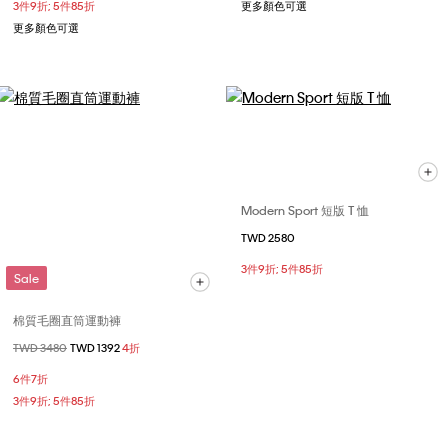
3件9折; 5件85折
更多顏色可選
更多顏色可選
Modern Sport 短版 T 恤
TWD 2580
3件9折; 5件85折
Sale
棉質毛圈直筒運動褲
價格扣減從
TWD 3480
至
TWD 1392
4折
6件7折
3件9折; 5件85折