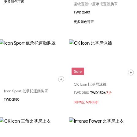
更多顏色可選
柔軟運動中度承托運動胸罩
TWD 2580
更多顏色可選
Sale
CK Icon 比基尼泳褲
Icon Sport 低承托運動胸罩
價格扣減從
TWD 2180
至
TWD 1526
7折
TWD 2180
3件9折; 5件85折