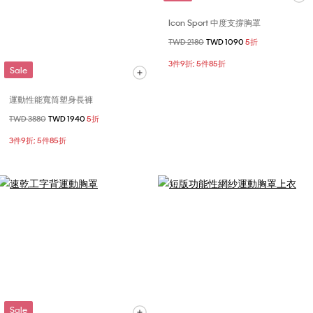
Icon Sport 中度支撐胸罩
價格扣減從
TWD 2180
至
TWD 1090
5折
3件9折; 5件85折
Sale
運動性能寬筒塑身長褲
價格扣減從
TWD 3880
至
TWD 1940
5折
3件9折; 5件85折
Sale