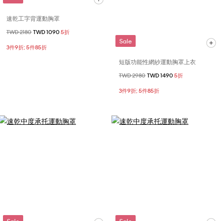
速乾工字背運動胸罩
價格扣減從
TWD 2180
至
TWD 1090
5折
Sale
3件9折; 5件85折
短版功能性網紗運動胸罩上衣
價格扣減從
TWD 2980
至
TWD 1490
5折
3件9折; 5件85折