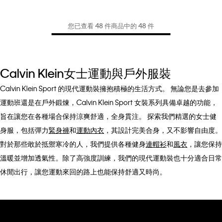
您已查看 48 件商品中的 48 件
Calvin Klein女士運動與戶外服裝
Calvin Klein Sport 的現代運動裝擁抱積極的生活方式。 無論您是去參加
運動班還是在戶外鍛煉，Calvin Klein Sport 女裝系列具備卓越的功能，
旨在讓您在各種場合保持涼爽舒適，全身貫注。 探索我們精選的女士健
身服，包括彈力
緊身褲
和
運動內衣
，其設計完美合身，又不影響自由度。
對於那些敢於抵禦寒冷的人，我們提供各種健身
連帽衫
和
風衣
，讓您保持
溫暖並增加透氣性。除了高強度訓練，我們的現代運動裝也十分適合日常
休閒出行，讓您運動來回的路上也能保持舒適又時尚。