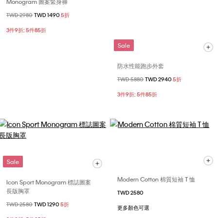
Monogram 圖案緊身褲
價格扣減從
TWD 2980
至
TWD 1490
5折
3件9折; 5件85折
Sale
防水性能跑步外套
價格扣減從
TWD 5880
至
TWD 2940
5折
3件9折; 5件85折
Sale
Modern Cotton 棉質短袖 T 恤
Icon Sport Monogram 標誌圖案
長版胸罩
TWD 2580
價格扣減從
TWD 2580
至
TWD 1290
5折
更多顏色可選