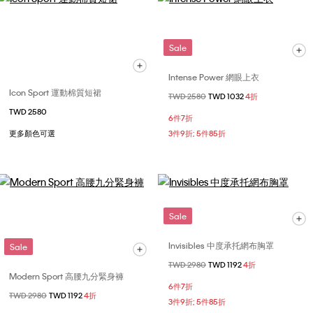
Sale
Intense Power 網眼上衣
Icon Sport 運動棉質短裙
價格扣減從
TWD 2580
至
TWD 1032
4折
TWD 2580
6件7折
更多顏色可選
3件9折; 5件85折
Sale
Invisibles 中度承托網布胸罩
Sale
價格扣減從
TWD 2980
至
TWD 1192
4折
Modern Sport 高腰九分緊身褲
6件7折
價格扣減從
TWD 2980
至
TWD 1192
4折
3件9折; 5件85折