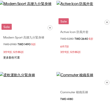
Sale
Sale
Active Icon 防風外套
Modern Sport 高腰九分緊身褲
價格扣減從
TWD 5280
至
TWD 2640
5折
價格扣減從
TWD 2980
至
TWD 1490
5折
6件7折
3件9折; 5件85折
3件9折; 5件85折
更多顏色可選
Commuter 梭織長褲
TWD 4180