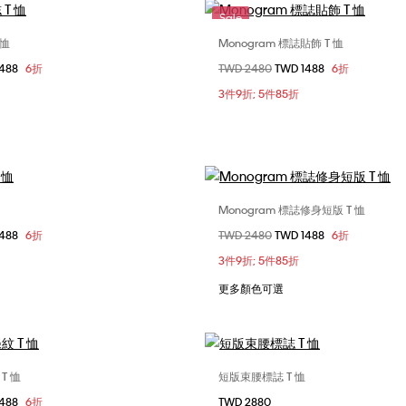
Sale
 恤
Monogram 標誌貼飾 T 恤
選擇您的尺碼
選擇您的尺碼
1488
6折
價格扣減從
TWD 2480
至
TWD 1488
6折
XS
S
L
XXS
XS
S
3件9折; 5件85折
L
Monogram 標誌修身短版 T 恤
選擇您的尺碼
選擇您的尺碼
1488
6折
價格扣減從
TWD 2480
至
TWD 1488
6折
XS
S
M
XXS
M
L
3件9折; 5件85折
XL
更多顏色可選
T 恤
短版束腰標誌 T 恤
選擇您的尺碼
選擇您的尺碼
1488
6折
TWD 2880
XL
XS
S
M