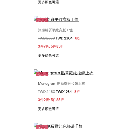
更多顏色可選
Sale
涼感棉質平紋寬版 T 恤
選擇您的尺碼
價格扣減從
TWD 2880
至
TWD 2304
8折
M
XXS
XS
S
M
3件9折; 5件85折
L
更多顏色可選
Sale
Monogram 貼章羅紋拉鍊上衣
選擇您的尺碼
價格扣減從
TWD 2480
至
TWD 1984
8折
M
XXS
L
XL
3件9折; 5件85折
更多顏色可選
Sale