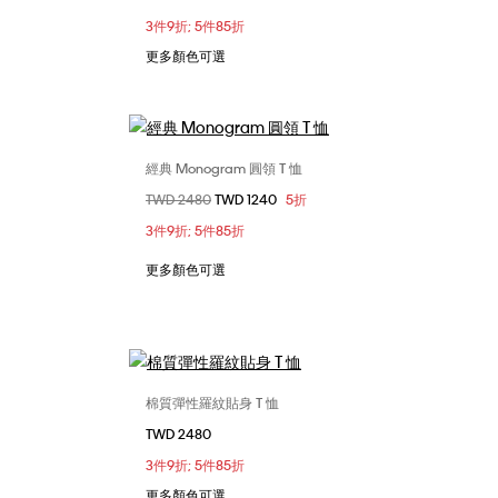
3件9折; 5件85折
L
更多顏色可選
經典 Monogram 圓領 T 恤
選擇您的尺碼
價格扣減從
TWD 2480
至
TWD 1240
5折
S
XS
S
M
XL
3件9折; 5件85折
更多顏色可選
棉質彈性羅紋貼身 T 恤
選擇您的尺碼
TWD 2480
XXS
XS
S
M
XL
3件9折; 5件85折
XXL
更多顏色可選