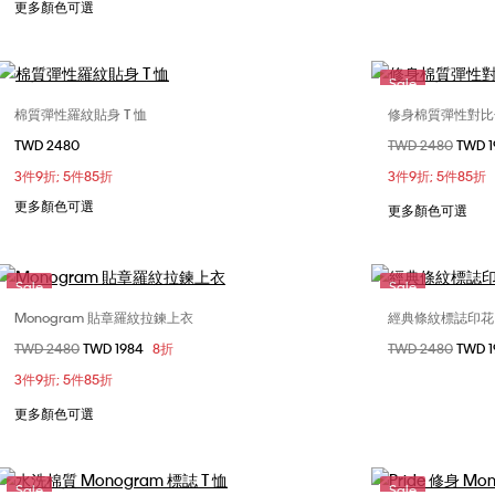
更多顏色可選
Sale
棉質彈性羅紋貼身 T 恤
修身棉質彈性對比色
選擇您的尺碼
TWD 2480
價格扣減從
TWD 2480
至
TWD 
XXS
XS
S
M
L
XXS
3件9折; 5件85折
3件9折; 5件85折
XL
XXL
L
更多顏色可選
更多顏色可選
Sale
Sale
Monogram 貼章羅紋拉鍊上衣
經典條紋標誌印花 
選擇您的尺碼
價格扣減從
TWD 2480
至
TWD 1984
8折
價格扣減從
TWD 2480
至
TWD 
M
L
XL
XXS
3件9折; 5件85折
L
更多顏色可選
Sale
Sale