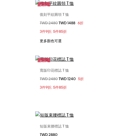
Sale
復刻平紋圓領 T 恤
選擇您的尺碼
價格扣減從
TWD 2480
至
TWD 1488
6折
M
XXS
XS
S
M
3件9折; 5件85折
L
XL
更多顏色可選
Sale
寬版印花標誌 T 恤
選擇您的尺碼
價格扣減從
TWD 2480
至
TWD 1240
5折
XL
XXS
XS
S
M
3件9折; 5件85折
L
XL
短版束腰標誌 T 恤
選擇您的尺碼
TWD 2880
L
XXS
XS
S
M