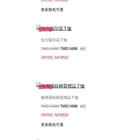
XXL
更多顏色可選
Sale
短方版印花 T 恤
選擇您的尺碼
價格扣減從
TWD 2480
至
TWD 1488
6折
M
S
3件9折; 5件85折
Sale
修身羅紋棉質標誌 T 恤
選擇您的尺碼
價格扣減從
TWD 2480
至
TWD 1488
6折
L
XXS
XS
S
M
L
3件9折; 5件85折
XL
XXL
更多顏色可選