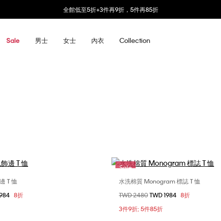
全館低至5折+3件再9折，5件再85折
男士
女士
內衣
Collection
Sale
Sale
 T 恤
水洗棉質 Monogram 標誌 T 恤
選擇您的尺碼
選擇您的尺碼
1984
8折
價格扣減從
TWD 2480
至
TWD 1984
8折
S
XS
S
M
XXS
XS
S
3件9折; 5件85折
L