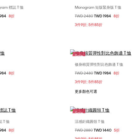
gram 標誌 T 恤
Monogram 短版緊身版 T 恤
選擇您的尺碼
選擇您的尺碼
1984
8折
價格扣減從
TWD 2480
至
TWD 1984
8折
XS
S
M
XXS
XS
S
3件9折; 5件85折
L
XL
Sale
修身棉質彈性對比色飾邊 T 恤
選擇您的尺碼
選擇您的尺碼
1984
8折
價格扣減從
TWD 2480
至
TWD 1984
8折
XS
S
M
XXS
XS
S
3件9折; 5件85折
XL
L
XL
更多顏色可選
Sale
 T 恤
涼感針織圓領 T 恤
選擇您的尺碼
選擇您的尺碼
1984
8折
價格扣減從
TWD 2880
至
TWD 1440
5折
XS
S
M
XXS
XS
S
3件9折; 5件85折