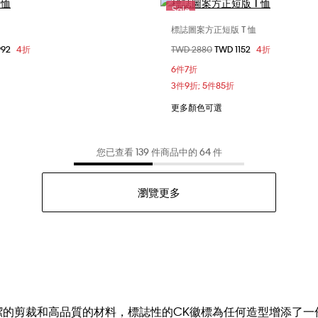
Sale
標誌圖案方正短版 T 恤
選擇您的尺碼
選擇您的尺碼
992
4折
價格扣減從
TWD 2880
至
TWD 1152
4折
XXS
XS
XXS
XS
6件7折
3件9折; 5件85折
更多顏色可選
您已查看 139 件商品中的 64 件
瀏覽更多
列採用簡潔的剪裁和高品質的材料，標誌性的CK徽標為任何造型增添