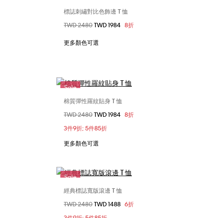
標誌刺繡對比色飾邊 T 恤
選擇您的尺碼
價格扣減從
TWD 2480
至
TWD 1984
8折
M
XXS
XS
S
M
L
更多顏色可選
Sale
棉質彈性羅紋貼身 T 恤
選擇您的尺碼
價格扣減從
TWD 2480
至
TWD 1984
8折
M
XXS
XS
S
M
3件9折; 5件85折
L
XL
更多顏色可選
Sale
經典標誌寬版滾邊 T 恤
選擇您的尺碼
價格扣減從
TWD 2480
至
TWD 1488
6折
M
L
XXS
XS
L
XL
3件9折; 5件85折