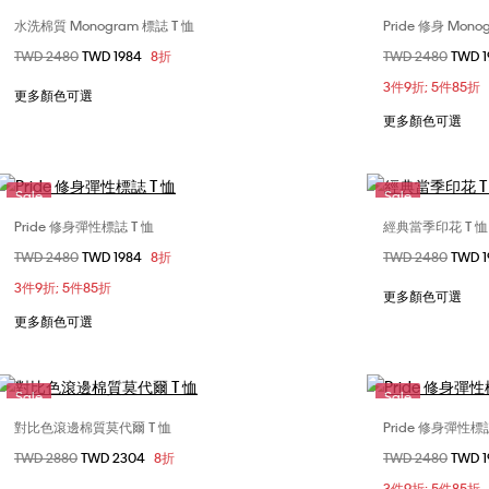
水洗棉質 Monogram 標誌 T 恤
Pride 修身 Mono
選擇您的尺碼
價格扣減從
TWD 2480
至
TWD 1984
8折
價格扣減從
TWD 2480
至
TWD 
XXS
XS
S
M
XXS
3件9折; 5件85折
L
XL
L
更多顏色可選
更多顏色可選
Sale
Sale
Pride 修身彈性標誌 T 恤
經典當季印花 T 恤
選擇您的尺碼
價格扣減從
TWD 2480
至
TWD 1984
8折
價格扣減從
TWD 2480
至
TWD 
XS
S
M
XXS
3件9折; 5件85折
L
更多顏色可選
更多顏色可選
Sale
Sale
對比色滾邊棉質莫代爾 T 恤
Pride 修身彈性標誌
選擇您的尺碼
價格扣減從
TWD 2880
至
TWD 2304
8折
價格扣減從
TWD 2480
至
TWD 
XXS
XS
S
M
3件9折; 5件85折