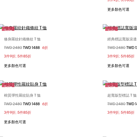
L
XL
更多顏色可選
Sale
Sale
修身羅紋針織條紋 T 恤
經典標誌寬版滾邊 
選擇您的尺碼
價格扣減從
TWD 2480
至
TWD 1488
6折
價格扣減從
TWD 2480
至
TWD 
S
L
XL
XXS
XS
3件9折; 5件85折
3件9折; 5件85折
XL
XX
更多顏色可選
更多顏色可選
Sale
Sale
棉質彈性羅紋貼身 T 恤
超寬版型標誌 T 恤
選擇您的尺碼
價格扣減從
TWD 2480
至
TWD 1488
6折
價格扣減從
TWD 2480
至
TWD 
XXS
XS
S
M
XXS
3件9折; 5件85折
3件9折; 5件85折
L
XL
L
更多顏色可選