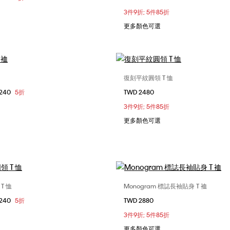
3件9折; 5件85折
更多顏色可選
復刻平紋圓領 T 恤
選擇您的尺碼
選擇您的尺碼
1240
5折
TWD 2480
S
S
M
L
XXS
XS
3件9折; 5件85折
更多顏色可選
T 恤
Monogram 標誌長袖貼身 T 裇
選擇您的尺碼
選擇您的尺碼
1240
5折
TWD 2880
S
XS
S
M
XS
S
M
3件9折; 5件85折
更多顏色可選