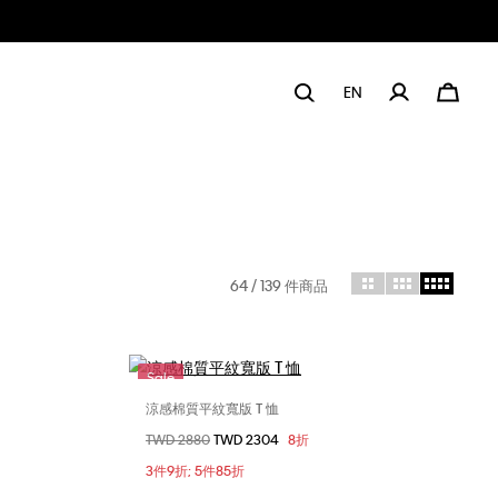
EN
64
/ 139 件商品
Sale
涼感棉質平紋寬版 T 恤
選擇您的尺碼
價格扣減從
TWD 2880
至
TWD 2304
8折
M
XXS
XS
S
M
3件9折; 5件85折
L