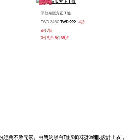
Sale
平紋短版方正 T 恤
選擇您的尺碼
價格扣減從
TWD 2480
至
TWD 992
4折
S
XXS
XS
S
6件7折
3件9折; 5件85折
了一份經典不敗元素。由簡約黑白T恤到印花和網眼設計上衣，