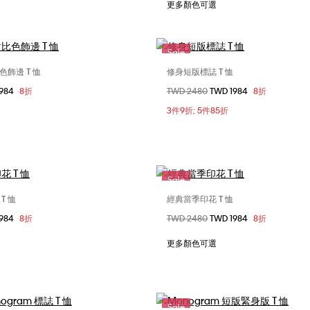
更多顏色可選
Sale
飾邊 T 恤
修身短版標誌 T 恤
選擇您的尺碼
選擇您的尺碼
1984
8折
價格扣減從
TWD 2480
至
TWD 1984
8折
XS
S
M
XXS
XS
S
3件9折; 5件85折
XL
Sale
T 恤
經典當季印花 T 恤
選擇您的尺碼
選擇您的尺碼
1984
8折
價格扣減從
TWD 2480
至
TWD 1984
8折
XS
S
M
XXS
XS
S
XL
L
XL
更多顏色可選
Sale