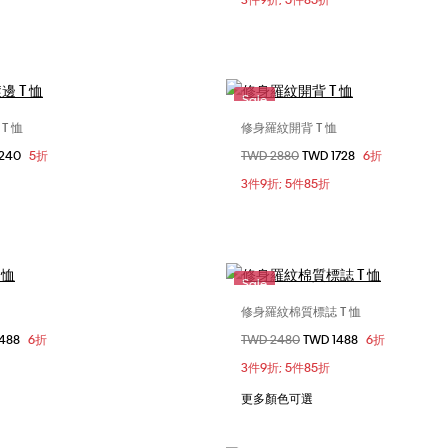
XL
XXL
Sale
T 恤
修身羅紋開背 T 恤
選擇您的尺碼
選擇您的尺碼
1240
5折
價格扣減從
TWD 2880
至
TWD 1728
6折
S
M
L
XXS
XS
S
3件9折; 5件85折
L
L
XL
Sale
修身羅紋棉質標誌 T 恤
選擇您的尺碼
選擇您的尺碼
1488
6折
價格扣減從
TWD 2480
至
TWD 1488
6折
XS
S
M
XXS
M
X
3件9折; 5件85折
XL
更多顏色可選