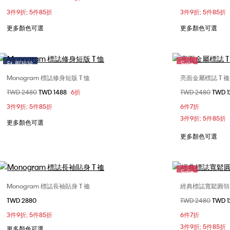
3件9折; 5件85折
3件9折; 5件85折
L
更多顏色可選
更多顏色可選
Ft. 鄺玲玲
Sale
Sale
Monogram 標誌修身短版 T 恤
亮面金屬標誌 T 裇
選擇您的尺碼
價格扣減從
TWD 2480
至
TWD 1488
6折
價格扣減從
TWD 2480
至
TWD 
XXS
XS
S
M
L
X
3件9折; 5件85折
6件7折
XL
XXL
3件9折; 5件85折
更多顏色可選
更多顏色可選
Sale
Monogram 標誌長袖貼身 T 裇
經典標誌寬鬆圓領 
選擇您的尺碼
TWD 2880
價格扣減從
TWD 2480
至
TWD 
XXS
XS
S
M
XX
3件9折; 5件85折
6件7折
3件9折; 5件85折
更多顏色可選