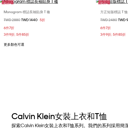
Sale
Sale
Monogram 標誌長袖貼身 T 裇
方正短版標誌 T 恤
選擇您的尺碼
價格扣減從
TWD 2880
至
TWD 1440
5折
價格扣減從
TWD 2480
至
TWD 
XXS
XS
S
M
6件7折
6件7折
L
3件9折; 5件85折
3件9折; 5件85折
更多顏色可選
Calvin Klein女裝上衣和T恤
探索Calvin Klein女裝上衣和T恤系列。我們的系