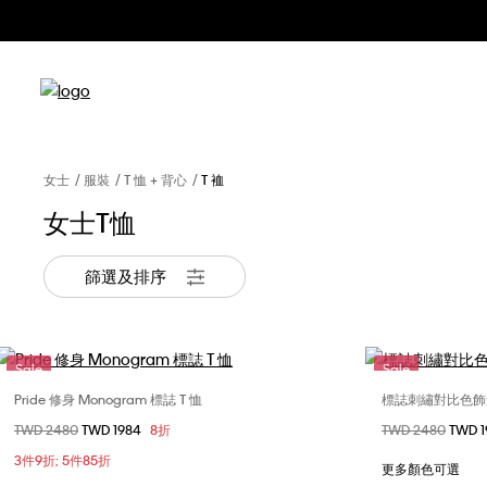
女士
服裝
T 恤 + 背心
T 裇
女士T恤
篩選及排序
Sale
Sale
Pride 修身 Monogram 標誌 T 恤
標誌刺繡對比色飾邊
選擇您的尺碼
價格扣減從
TWD 2480
至
TWD 1984
8折
價格扣減從
TWD 2480
至
TWD 
XXS
S
XX
3件9折; 5件85折
更多顏色可選