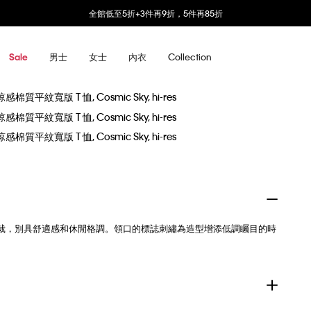
全館低至5折+3件再9折，5件再85折
男士
女士
內衣
Collection
Sale
裁，別具舒適感和休閒格調。領口的標誌刺繡為造型增添低調矚目的時