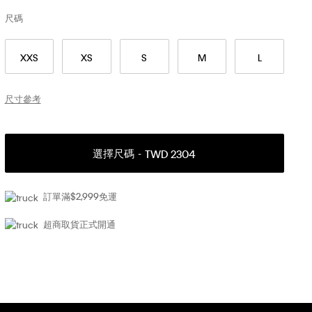
尺碼
XXS
XS
S
M
L
尺寸參考
選擇尺碼
TWD 2304
訂單滿$2,999免運
超商取貨正式開通