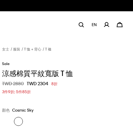
EN
女士
服裝
T 恤 + 背心
T 裇
Sale
涼感棉質平紋寬版 T 恤
價格扣減從
TWD 2880
至
TWD 2304
8折
3件9折; 5件85折
顏色
Cosmic Sky