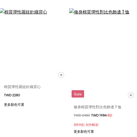
棉質彈性羅紋針織背心
Sale
TWD 2280
更多顏色可選
修身棉質彈性對比色飾邊 T 恤
價格扣減從
TWD 2480
至
TWD 1984
8折
3件9折; 5件85折
更多顏色可選