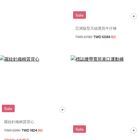
Sale
亞洲版型天絲寬筒牛仔褲
價格扣減從
TWD 6980
至
TWD 5584
8折
Sale
羅紋針織棉質背心
Sale
價格扣減從
TWD 2280
至
TWD 1824
8折