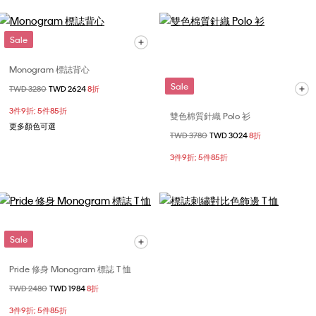
Sale
Monogram 標誌背心
Sale
價格扣減從
TWD 3280
至
TWD 2624
8折
3件9折; 5件85折
雙色棉質針織 Polo 衫
更多顏色可選
價格扣減從
TWD 3780
至
TWD 3024
8折
3件9折; 5件85折
Sale
Pride 修身 Monogram 標誌 T 恤
價格扣減從
TWD 2480
至
TWD 1984
8折
3件9折; 5件85折