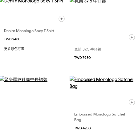
Denim Monologo Boxy T-Shirt
TWD 2480
更多顏色可選
寬筒 37.5 牛仔褲
TWD 7980
Embossed Monologo Satchel
Bag
TWD 4280