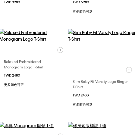
TWD 3980
TWD 6980
更多顏色可選
Relaxed Embroidered
Monogram Logo T-Shirt
TWD 2480
Slim Baby Fit Varsity Logo Ringer
更多顏色可選
T-Shirt
TWD 2480
更多顏色可選