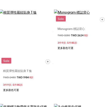
Sale
Monogram 標誌背心
價格扣減從
TWD 3280
至
TWD 2624
8折
3件9折; 5件85折
更多顏色可選
Sale
棉質彈性羅紋貼身 T 恤
價格扣減從
TWD 2480
至
TWD 1984
8折
3件9折; 5件85折
更多顏色可選