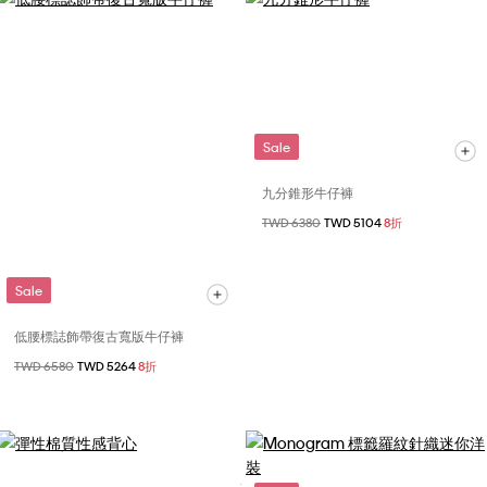
Sale
九分錐形牛仔褲
價格扣減從
TWD 6380
至
TWD 5104
8折
Sale
低腰標誌飾帶復古寬版牛仔褲
價格扣減從
TWD 6580
至
TWD 5264
8折