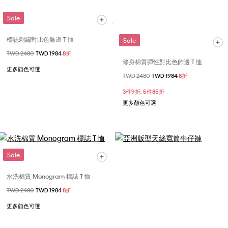
Sale
標誌刺繡對比色飾邊 T 恤
Sale
價格扣減從
TWD 2480
至
TWD 1984
8折
修身棉質彈性對比色飾邊 T 恤
更多顏色可選
價格扣減從
TWD 2480
至
TWD 1984
8折
3件9折; 5件85折
更多顏色可選
Sale
水洗棉質 Monogram 標誌 T 恤
價格扣減從
TWD 2480
至
TWD 1984
8折
更多顏色可選