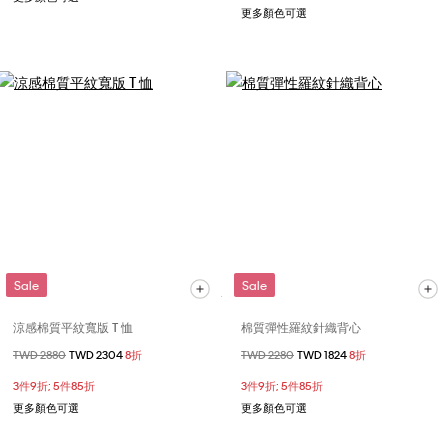
更多顏色可選
Sale
Sale
涼感棉質平紋寬版 T 恤
棉質彈性羅紋針織背心
價格扣減從
TWD 2880
至
TWD 2304
8折
價格扣減從
TWD 2280
至
TWD 1824
8折
3件9折; 5件85折
3件9折; 5件85折
更多顏色可選
更多顏色可選