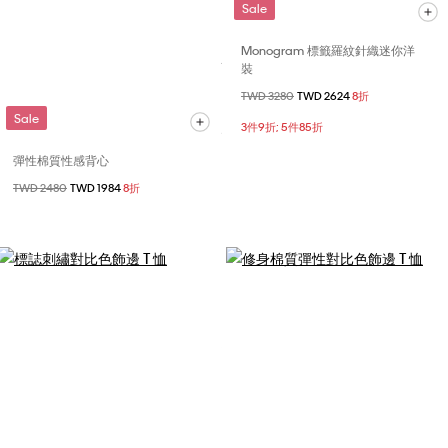
Sale
Monogram 標籤羅紋針織迷你洋
裝
價格扣減從
TWD 3280
至
TWD 2624
8折
Sale
3件9折; 5件85折
彈性棉質性感背心
價格扣減從
TWD 2480
至
TWD 1984
8折