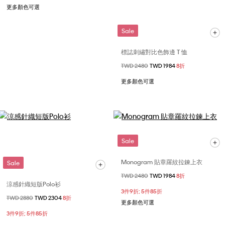
更多顏色可選
Sale
標誌刺繡對比色飾邊 T 恤
價格扣減從
TWD 2480
至
TWD 1984
8折
更多顏色可選
Sale
Monogram 貼章羅紋拉鍊上衣
Sale
價格扣減從
TWD 2480
至
TWD 1984
8折
涼感針織短版Polo衫
3件9折; 5件85折
價格扣減從
TWD 2880
至
TWD 2304
8折
更多顏色可選
3件9折; 5件85折