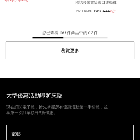
3件9折; 5件85折
標誌腰帶寬筒束口運動褲
價格扣減從
TWD 4680
至
TWD 3744
8折
您已查看 150 件商品中的 62 件
瀏覽更多
大型優惠活動即將來臨
現在訂閱電子報，搶先掌握所有優惠活動第一手情報，並
享第一次訂單額外9折優惠。
電郵