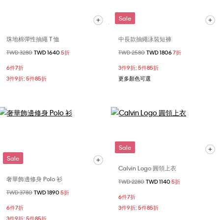
Sale
珠地棉彈性抽繩 T 恤
中長款抽繩泳裝短褲
價格扣減從
TWD 3280
至
TWD 1640
5折
價格扣減從
TWD 2580
至
TWD 1806
7折
6件7折
3件9折; 5件85折
3件9折; 5件85折
更多顏色可選
Sale
Sale
Calvin Logo 圓領上衣
奢華飾邊修身 Polo 衫
價格扣減從
TWD 2280
至
TWD 1140
5折
價格扣減從
TWD 3780
至
TWD 1890
5折
6件7折
6件7折
3件9折; 5件85折
3件9折; 5件85折