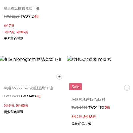
矚目標誌圖案寬鬆 T 裇
價格扣減從
TWD 2280
至
TWD 912
4折
6件7折
3件9折; 5件85折
更多顏色可選
Sale
刺繡 Monogram 標誌寬鬆 T 裇
價格扣減從
TWD 2480
至
TWD 1488
6折
拉鍊珠地運動 Polo 衫
3件9折; 5件85折
價格扣減從
TWD 2980
至
TWD 1490
5折
更多顏色可選
3件9折; 5件85折
更多顏色可選