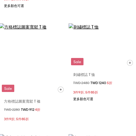
更多顏色可選
Sale
刺繡標誌 T 恤
價格扣減從
TWD 2480
至
TWD 1240
5折
Sale
3件9折; 5件85折
更多顏色可選
方格標誌圖案寬鬆 T 裇
價格扣減從
TWD 2280
至
TWD 912
4折
3件9折; 5件85折