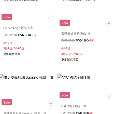
Sale
Sale
Calvin Logo 圓領上衣
奢華飾邊修身 Polo 衫
價格扣減從
TWD 2480
至
TWD 1240
5折
價格扣減從
TWD 3780
至
TWD 1890
5折
6件7折
3件9折; 5件85折
6件7折
更多顏色可選
3件9折; 5件85折
更多顏色可選
Sale
Sale
NYC 標誌刺繡 T 恤
修身雙面針織 Supima 棉質 T 恤
價格扣減從
TWD 2480
至
TWD 1488
6折