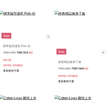
Sale
標準版型速乾 Polo 衫
Sale
價格扣減從
TWD 3780
至
TWD 1512
4折
6件7折
經典標誌修身 T 恤
3件9折; 5件85折
價格扣減從
TWD 2280
至
TWD 1368
6折
更多顏色可選
3件9折; 5件85折
更多顏色可選