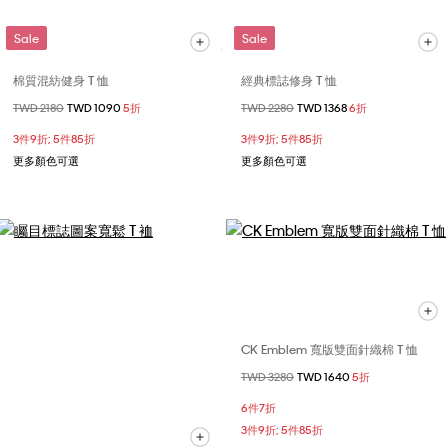
Sale
Sale
棉質混紡健身 T 恤
經典標誌修身 T 恤
價格扣減從
TWD 2180
至
TWD 1090
5折
價格扣減從
TWD 2280
至
TWD 1368
6折
3件9折; 5件85折
3件9折; 5件85折
更多顏色可選
更多顏色可選
CK Emblem 寬版雙面針織棉 T 恤
價格扣減從
TWD 3280
至
TWD 1640
5折
6件7折
3件9折; 5件85折