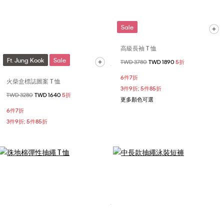
Sale
高級長袖 T 恤
Ft. Jung Kook
Sale
價格扣減從
TWD 3780
至
TWD 1890
5折
6件7折
火柴盒標誌圖案 T 恤
3件9折; 5件85折
價格扣減從
TWD 3280
至
TWD 1640
5折
更多顏色可選
6件7折
3件9折; 5件85折