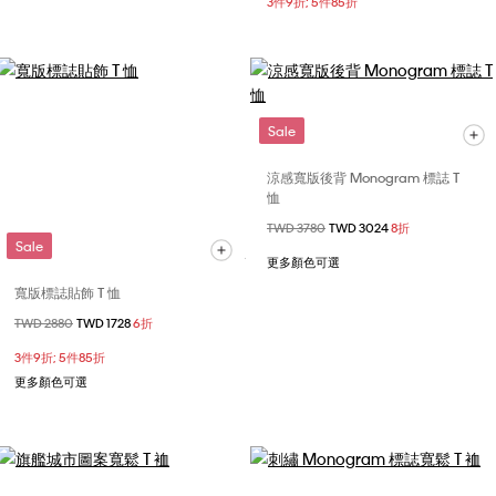
3件9折; 5件85折
Sale
涼感寬版後背 Monogram 標誌 T
恤
價格扣減從
TWD 3780
至
TWD 3024
8折
Sale
更多顏色可選
寬版標誌貼飾 T 恤
價格扣減從
TWD 2880
至
TWD 1728
6折
3件9折; 5件85折
更多顏色可選