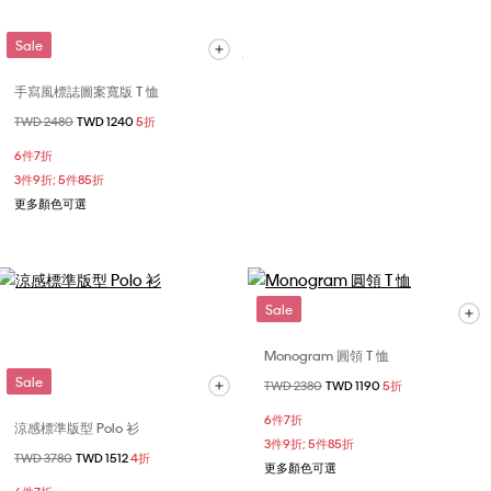
Sale
手寫風標誌圖案寬版 T 恤
價格扣減從
TWD 2480
至
TWD 1240
5折
6件7折
3件9折; 5件85折
更多顏色可選
Sale
Monogram 圓領 T 恤
Sale
價格扣減從
TWD 2380
至
TWD 1190
5折
6件7折
涼感標準版型 Polo 衫
3件9折; 5件85折
價格扣減從
TWD 3780
至
TWD 1512
4折
更多顏色可選