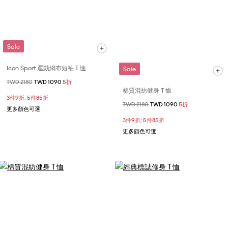
Sale
Icon Sport 運動網布短袖 T 恤
Sale
價格扣減從
TWD 2180
至
TWD 1090
5折
棉質混紡健身 T 恤
3件9折; 5件85折
價格扣減從
TWD 2180
至
TWD 1090
5折
更多顏色可選
3件9折; 5件85折
更多顏色可選