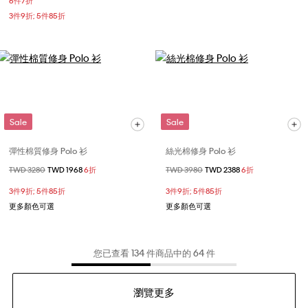
6件7折
3件9折; 5件85折
Sale
Sale
彈性棉質修身 Polo 衫
絲光棉修身 Polo 衫
價格扣減從
TWD 3280
至
TWD 1968
6折
價格扣減從
TWD 3980
至
TWD 2388
6折
3件9折; 5件85折
3件9折; 5件85折
更多顏色可選
更多顏色可選
您已查看 134 件商品中的 64 件
瀏覽更多