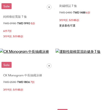
刺繡標誌 T 恤
Sale
價格扣減從
TWD 2480
至
TWD 1488
6折
純棉條紋寬版 T 恤
3件9折; 5件85折
價格扣減從
TWD 3980
至
TWD 1990
5折
更多顏色可選
6件7折
3件9折; 5件85折
Sale
CK Monogram 中長抽繩泳褲
價格扣減從
TWD 2580
至
TWD 1806
7折
3件9折; 5件85折