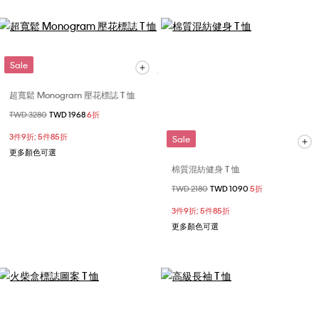
Sale
超寬鬆 Monogram 壓花標誌 T 恤
價格扣減從
TWD 3280
至
TWD 1968
6折
3件9折; 5件85折
Sale
更多顏色可選
棉質混紡健身 T 恤
價格扣減從
TWD 2180
至
TWD 1090
5折
3件9折; 5件85折
更多顏色可選