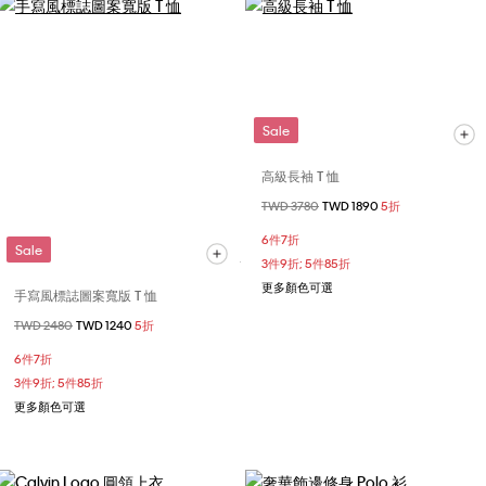
Sale
高級長袖 T 恤
價格扣減從
TWD 3780
至
TWD 1890
5折
6件7折
Sale
3件9折; 5件85折
更多顏色可選
手寫風標誌圖案寬版 T 恤
價格扣減從
TWD 2480
至
TWD 1240
5折
6件7折
3件9折; 5件85折
更多顏色可選