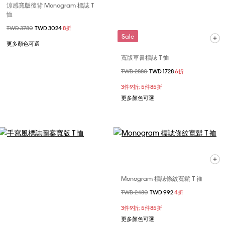
涼感寬版後背 Monogram 標誌 T
恤
價格扣減從
TWD 3780
至
TWD 3024
8折
Sale
更多顏色可選
寬版草書標誌 T 恤
價格扣減從
TWD 2880
至
TWD 1728
6折
3件9折; 5件85折
更多顏色可選
Monogram 標誌條紋寬鬆 T 裇
價格扣減從
TWD 2480
至
TWD 992
4折
3件9折; 5件85折
更多顏色可選