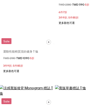
價格扣減從
TWD 2380
至
TWD 1190
5折
6件7折
3件9折; 5件85折
更多顏色可選
Sale
運動性能棉質混紡健身 T 恤
價格扣減從
TWD 2180
至
TWD 1090
5折
3件9折; 5件85折
更多顏色可選
Sale