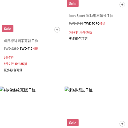
Sale
Icon Sport 運動網布短袖 T 恤
價格扣減從
TWD 2180
至
TWD 1090
5折
Sale
3件9折; 5件85折
更多顏色可選
矚目標誌圖案寬鬆 T 裇
價格扣減從
TWD 2280
至
TWD 912
4折
6件7折
3件9折; 5件85折
更多顏色可選
Sale