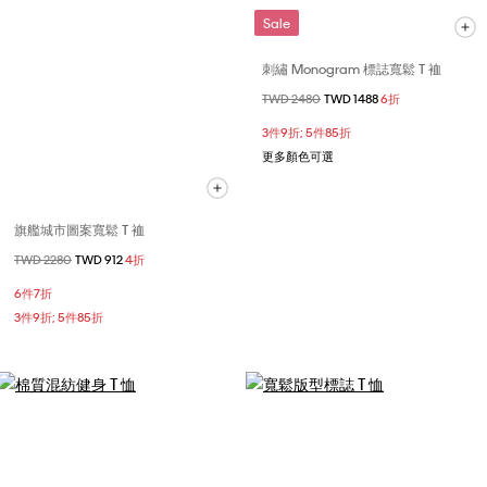
Sale
刺繡 Monogram 標誌寬鬆 T 裇
價格扣減從
TWD 2480
至
TWD 1488
6折
3件9折; 5件85折
更多顏色可選
旗艦城市圖案寬鬆 T 裇
價格扣減從
TWD 2280
至
TWD 912
4折
6件7折
3件9折; 5件85折