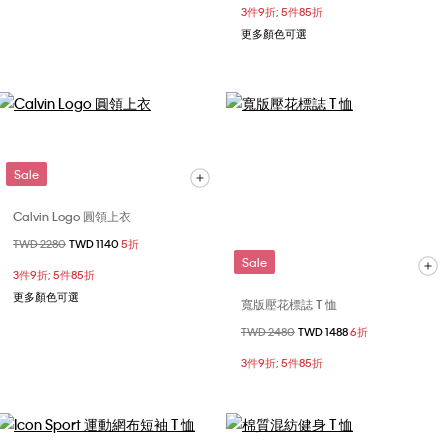
3件9折; 5件85折
更多顏色可選
Sale
Calvin Logo 圓領上衣
價格扣減從
TWD 2280
至
TWD 1140
5折
Sale
3件9折; 5件85折
更多顏色可選
寬版壓花標誌 T 恤
價格扣減從
TWD 2480
至
TWD 1488
6折
3件9折; 5件85折