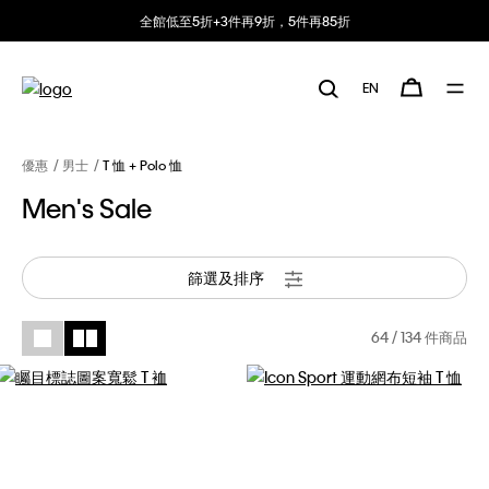
全館低至5折+3件再9折，5件再85折
EN
優惠
男士
T 恤 + Polo 恤
Men's Sale
篩選及排序
64
/ 134 件商品