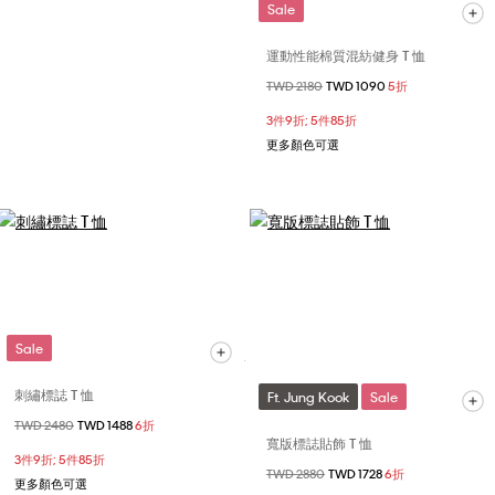
Sale
運動性能棉質混紡健身 T 恤
價格扣減從
TWD 2180
至
TWD 1090
5折
3件9折; 5件85折
更多顏色可選
Sale
刺繡標誌 T 恤
Ft. Jung Kook
Sale
價格扣減從
TWD 2480
至
TWD 1488
6折
寬版標誌貼飾 T 恤
3件9折; 5件85折
價格扣減從
TWD 2880
至
TWD 1728
6折
更多顏色可選