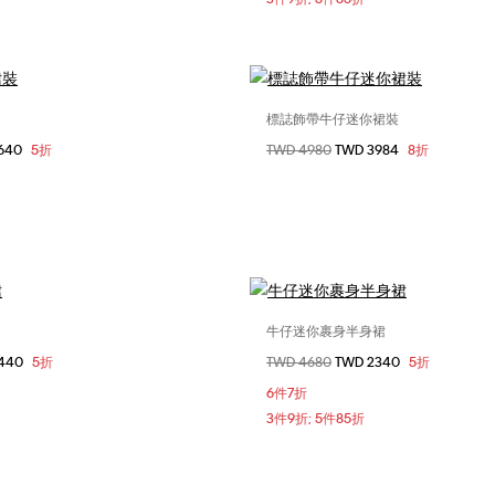
標誌飾帶牛仔迷你裙裝
選擇您的尺碼
選擇您的尺碼
1640
5折
價格扣減從
TWD 4980
至
TWD 3984
8折
S
XS
S
L
24
25
26
29
牛仔迷你裹身半身裙
選擇您的尺碼
選擇您的尺碼
1440
5折
價格扣減從
TWD 4680
至
TWD 2340
5折
XXS
S
25
26
27
6件7折
3件9折; 5件85折