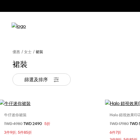
優惠
女士
裙裝
裙裝
篩選及排序
牛仔迷你裙裝
Halo 錯視效果
選擇您的尺碼
價格扣減從
TWD 4980
至
TWD 2490
5折
價格扣減從
TWD 17980
至
TWD 
24
25
26
27
28
3件9折; 5件85折
6件7折
30
3件9折; 5件85折