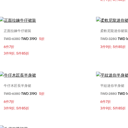
正面拉鍊牛仔裙裝
柔軟尼龍迷你裙裝
選擇您的尺碼
價格扣減從
TWD 6380
至
TWD 3190
5折
價格扣減從
TWD 3280
至
TWD 
24
25
26
28
XX
6件7折
3件9折; 5件85折
3件9折; 5件85折
牛仔木匠長半身裙
平紋迷你半身裙
選擇您的尺碼
價格扣減從
TWD 6380
至
TWD 3190
5折
價格扣減從
TWD 2880
至
TWD 
25
26
6件7折
6件7折
3件9折; 5件85折
3件9折; 5件85折