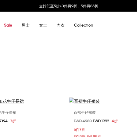
全館低至5折+3件再9折，5件再85折
男士
女士
內衣
Collection
Sale
印花牛仔長裙
百褶牛仔裙裝
選擇您的尺碼
選擇您的尺碼
5394
3折
價格扣減從
TWD 4980
至
TWD 1992
4折
S
24
25
26
6件7折
29
3件9折; 5件85折