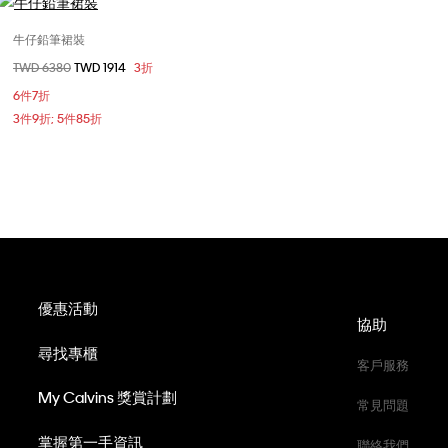
牛仔鉛筆裙裝
選擇您的尺碼
價格扣減從
TWD 6380
至
TWD 1914
3折
0
2
4
6
8
6件7折
10
3件9折; 5件85折
優惠活動
協助
尋找專櫃
客戶服務
My Calvins 獎賞計劃
常見問題
掌握第一手資訊
聯絡我們