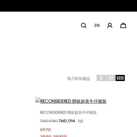
EN
13
/ 13 件商品
RECONSIDERED 開衩超長牛仔裙裝
選擇您的尺碼
價格扣減從
TWD 5980
至
TWD 1794
3折
27
28
25
26
27
6件7折
3件9折; 5件85折