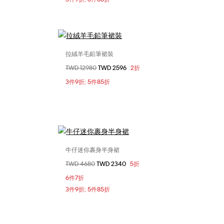
拉絨羊毛鉛筆裙裝
選擇您的尺碼
價格扣減從
TWD 12980
至
TWD 2596
2折
27
28
0
3件9折; 5件85折
牛仔迷你裹身半身裙
選擇您的尺碼
價格扣減從
TWD 4680
至
TWD 2340
5折
28
25
27
6件7折
3件9折; 5件85折