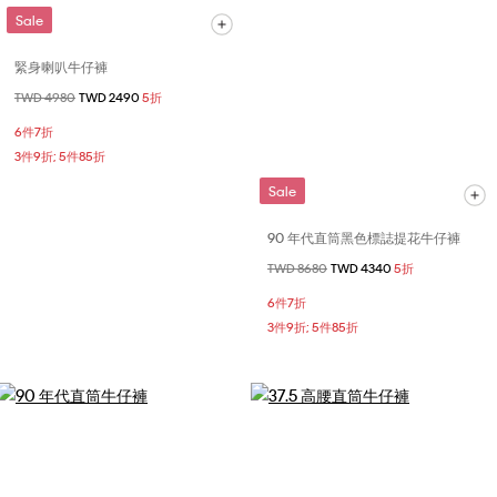
Sale
緊身喇叭牛仔褲
價格扣減從
TWD 4980
至
TWD 2490
5折
6件7折
3件9折; 5件85折
Sale
90 年代直筒黑色標誌提花牛仔褲
價格扣減從
TWD 8680
至
TWD 4340
5折
6件7折
3件9折; 5件85折