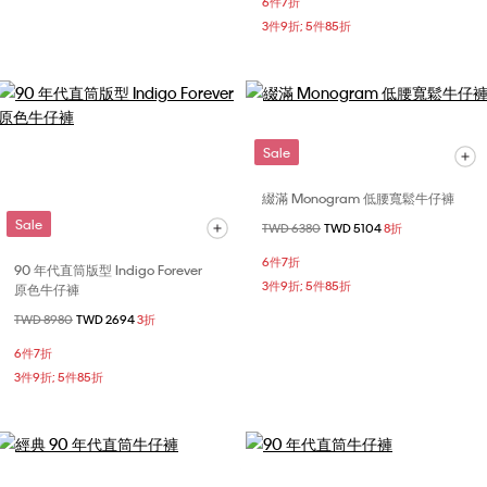
6件7折
3件9折; 5件85折
Sale
綴滿 Monogram 低腰寬鬆牛仔褲
Sale
價格扣減從
TWD 6380
至
TWD 5104
8折
6件7折
90 年代直筒版型 Indigo Forever
3件9折; 5件85折
原色牛仔褲
價格扣減從
TWD 8980
至
TWD 2694
3折
6件7折
3件9折; 5件85折