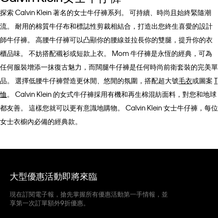
探索 Calvin Klein 著名的女士牛仔褲系列。 可持續、時尚且始終緊隨潮
流。 耐用的棉質牛仔布和標誌性剪裁相結合，打造出您終生喜愛的設計
師牛仔褲。 高腰牛仔褲可以凸顯你的腰線並拉長你的雙腿，提升你的衣
櫃品味。 不妨搭配襯衫或短款上衣。 Mom 牛仔褲是永恆的經典，可為
任何服裝增添一抹復古魅力，而闊腿牛仔褲是任何時尚前衛套裝的完美單
品。 選擇低腰牛仔褲營造更休閒、悠閒的氛圍，搭配超大號
毛衣
或圖案
T
恤
。 Calvin Klein 的女式牛仔褲採用有機和再生棉混紡面料，對您和地球
都友善。 這樣您就可以更有意識地購物。 Calvin Klein 女士牛仔褲，每位
女士衣櫥內必備的經典款。
大型優惠活動即將來臨
現在訂閱電子報，搶先掌握所有優惠活動第一手情報，並
享第一次訂單額外9折優惠。