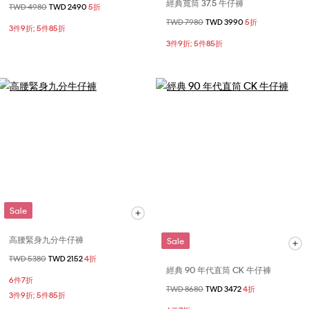
經典寬筒 37.5 牛仔褲
價格扣減從
TWD 4980
至
TWD 2490
5折
價格扣減從
TWD 7980
至
TWD 3990
5折
3件9折; 5件85折
3件9折; 5件85折
Sale
高腰緊身九分牛仔褲
Sale
價格扣減從
TWD 5380
至
TWD 2152
4折
經典 90 年代直筒 CK 牛仔褲
6件7折
價格扣減從
TWD 8680
至
TWD 3472
4折
3件9折; 5件85折