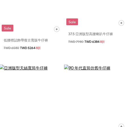
Sale
Sale
37.5 亞洲版型高腰喇叭牛仔褲
低腰標誌飾帶復古寬版牛仔褲
價格扣減從
TWD 7980
至
TWD 6384
8折
價格扣減從
TWD 6580
至
TWD 5264
8折