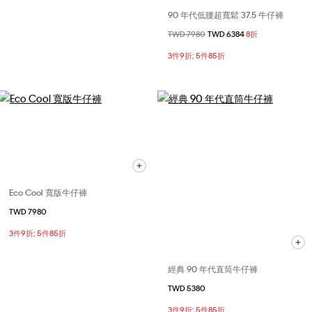
90 年代低腰超寬鬆 37.5 牛仔褲
價格扣減從
TWD 7980
至
TWD 6384
8折
3件9折; 5件85折
Eco Cool 寬版牛仔褲
TWD 7980
3件9折; 5件85折
經典 90 年代直筒牛仔褲
TWD 5380
3件9折; 5件85折