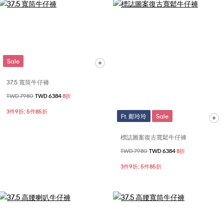
Sale
37.5 寬筒牛仔褲
價格扣減從
TWD 7980
至
TWD 6384
8折
3件9折; 5件85折
Ft. 鄺玲玲
Sale
標誌圖案復古寬鬆牛仔褲
價格扣減從
TWD 7980
至
TWD 6384
8折
3件9折; 5件85折