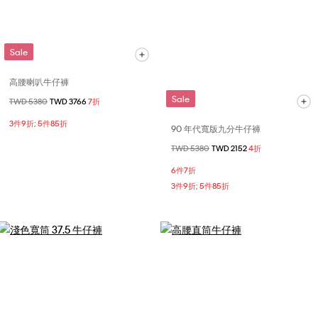
Sale
高腰喇叭牛仔褲
Sale
價格扣減從
TWD 5380
至
TWD 3766
7折
3件9折; 5件85折
90 年代寬版九分牛仔褲
價格扣減從
TWD 5380
至
TWD 2152
4折
6件7折
3件9折; 5件85折