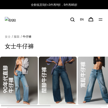
全館低至5折+3件再9折，5件再85折
EN
女士
服裝
牛仔褲
女士牛仔褲