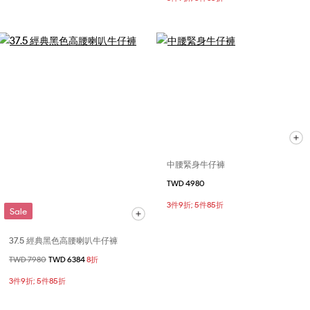
中腰緊身牛仔褲
TWD 4980
3件9折; 5件85折
Sale
37.5 經典黑色高腰喇叭牛仔褲
價格扣減從
TWD 7980
至
TWD 6384
8折
3件9折; 5件85折