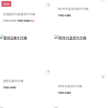
Sale
90 年代直筒仿舊牛仔褲
亞洲版型天絲寬筒牛仔褲
TWD 6380
價格扣減從
TWD 6980
至
TWD 5584
8折
寬筒亞麻牛仔褲
90年代直筒牛仔褲
TWD 6980
TWD 5380