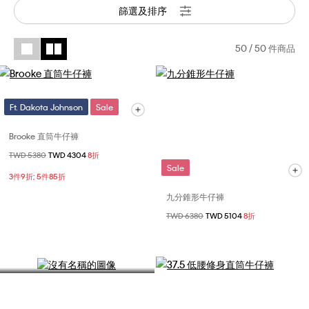
篩選及排序
50
/ 50 件商品
Ft. Dakota Johnson
Sale
Brooke 直筒牛仔褲
牛仔褲剪裁指南
價格扣減從
TWD 5380
至
TWD 4304
8折
Sale
發掘適合您的牛仔褲尺寸及剪
3件9折; 5件85折
裁
九分錐形牛仔褲
價格扣減從
TWD 6380
至
TWD 5104
8折
立即探索