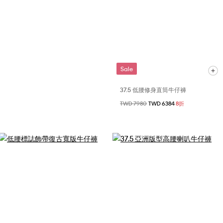
Sale
37.5 低腰修身直筒牛仔褲
價格扣減從
TWD 7980
至
TWD 6384
8折