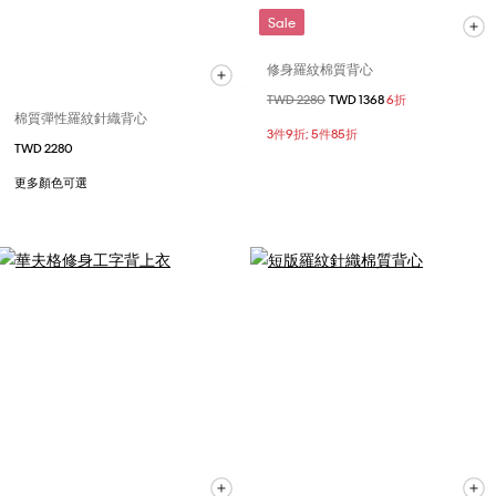
Sale
修身羅紋棉質背心
價格扣減從
TWD 2280
至
TWD 1368
6折
棉質彈性羅紋針織背心
3件9折; 5件85折
TWD 2280
更多顏色可選