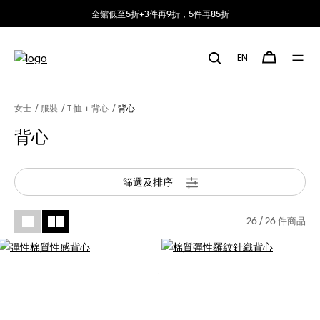
全館低至5折+3件再9折，5件再85折
EN
女士
服裝
T 恤 + 背心
背心
背心
篩選及排序
26
/ 26 件商品