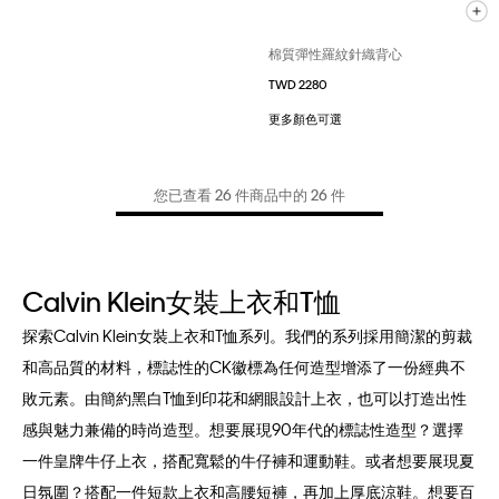
棉質彈性羅紋針織背心
TWD 2280
更多顏色可選
您已查看 26 件商品中的 26 件
Calvin Klein女裝上衣和T恤
探索Calvin Klein女裝上衣和T恤系列。我們的系列採用簡潔的剪裁
和高品質的材料，標誌性的CK徽標為任何造型增添了一份經典不
敗元素。由簡約黑白T恤到印花和網眼設計上衣，也可以打造出性
感與魅力兼備的時尚造型。想要展現90年代的標誌性造型？選擇
一件皇牌牛仔上衣，搭配寬鬆的牛仔褲和運動鞋。或者想要展現夏
日氛圍？搭配一件短款上衣和高腰短褲，再加上厚底涼鞋。想要百