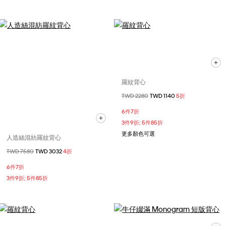
羅紋背心
價格扣減從
TWD 2280
至
TWD 1140
5折
6件7折
3件9折; 5件85折
更多顏色可選
人造絲混紡羅紋背心
價格扣減從
TWD 7580
至
TWD 3032
4折
6件7折
3件9折; 5件85折