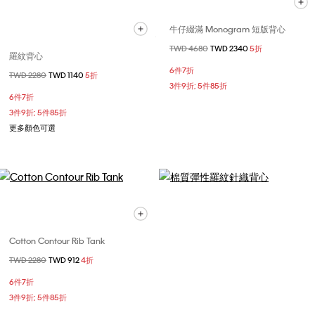
牛仔綴滿 Monogram 短版背心
價格扣減從
TWD 4680
至
TWD 2340
5折
羅紋背心
6件7折
價格扣減從
TWD 2280
至
TWD 1140
5折
3件9折; 5件85折
6件7折
3件9折; 5件85折
更多顏色可選
Cotton Contour Rib Tank
價格扣減從
TWD 2280
至
TWD 912
4折
6件7折
3件9折; 5件85折