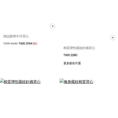
標誌飾帶牛仔背心
價格扣減從
TWD 4680
至
TWD 3744
8折
棉質彈性羅紋針織背心
TWD 2280
更多顏色可選