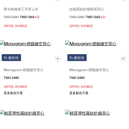
華夫格修身工字背上衣
短版羅紋針織棉質背心
價格扣減從
TWD 2280
至
TWD 1368
6折
價格扣減從
TWD 2280
至
TWD 1368
6折
3件9折; 5件85折
3件9折; 5件85折
Ft. 鄺玲玲
Ft. 鄺玲玲
Monogram 標籤鏤空背心
Monogram 標籤鏤空背心
TWD 2480
TWD 2480
3件9折; 5件85折
3件9折; 5件85折
更多顏色可選
更多顏色可選