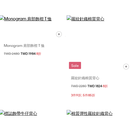
Monogram 肩部飾褶 T 恤
價格扣減從
TWD 2480
至
TWD 1984
8折
Sale
羅紋針織棉質背心
價格扣減從
TWD 2280
至
TWD 1824
8折
3件9折; 5件85折