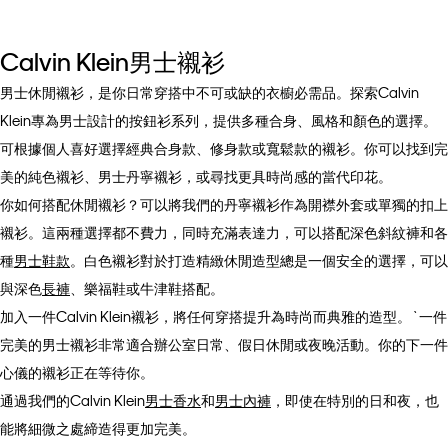
Calvin Klein男士襯衫
男士休閒襯衫，是你日常穿搭中不可或缺的衣櫥必需品。探索Calvin
Klein專為男士設計的按鈕衫系列，提供多種合身、風格和顏色的選擇。
可根據個人喜好選擇經典合身款、修身款或寬鬆款的襯衫。你可以找到完
美的純色襯衫、男士丹寧襯衫，或尋找更具時尚感的當代印花。
你如何搭配休閒襯衫？可以將我們的丹寧襯衫作為開襟外套或單獨的扣上
襯衫。這兩種選擇都不費力，同時充滿表達力，可以搭配深色斜紋褲和各
種
男士鞋款
。白色襯衫對於打造精緻休閒造型總是一個安全的選擇，可以
與深色
長褲
、樂福鞋或牛津鞋搭配。
加入一件Calvin Klein襯衫，將任何穿搭提升為時尚而典雅的造型。`一件
完美的男士襯衫非常適合辦公室日常、假日休閒或夜晚活動。你的下一件
心儀的襯衫正在等待你。
通過我們的Calvin Klein
男士香水
和
男士內褲
，即使在特別的日和夜，也
能將細微之處締造得更加完美。