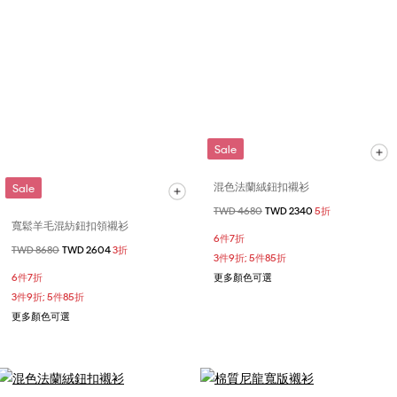
Sale
混色法蘭絨鈕扣襯衫
Sale
價格扣減從
TWD 4680
至
TWD 2340
5折
寬鬆羊毛混紡鈕扣領襯衫
6件7折
價格扣減從
TWD 8680
至
TWD 2604
3折
3件9折; 5件85折
6件7折
更多顏色可選
3件9折; 5件85折
更多顏色可選