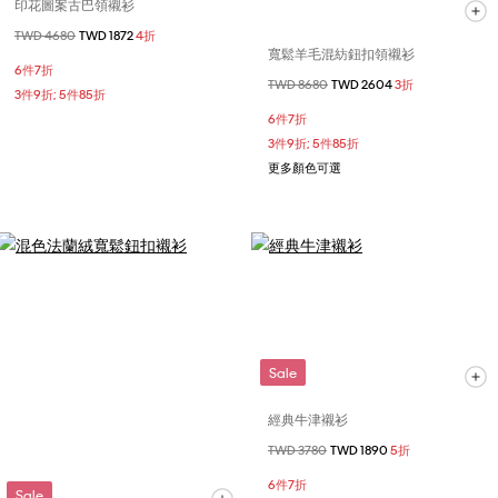
印花圖案古巴領襯衫
價格扣減從
TWD 4680
至
TWD 1872
4折
寬鬆羊毛混紡鈕扣領襯衫
6件7折
價格扣減從
TWD 8680
至
TWD 2604
3折
3件9折; 5件85折
6件7折
3件9折; 5件85折
更多顏色可選
Sale
經典牛津襯衫
價格扣減從
TWD 3780
至
TWD 1890
5折
6件7折
Sale