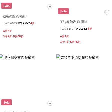
Sale
Sale
技術彈性修身襯衫
工裝風寬鬆短袖襯衫
價格扣減從
TWD 4680
至
TWD 1872
4折
價格扣減從
TWD 5380
至
TWD 2152
4折
6件7折
3件9折; 5件85折
6件7折
3件9折; 5件85折
Sale