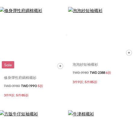
泡泡紗短袖襯衫
Sale
價格扣減從
TWD 3980
至
TWD 2388
6折
修身彈性府綢棉襯衫
3件9折; 5件85折
價格扣減從
TWD 3980
至
TWD 1990
5折
3件9折; 5件85折