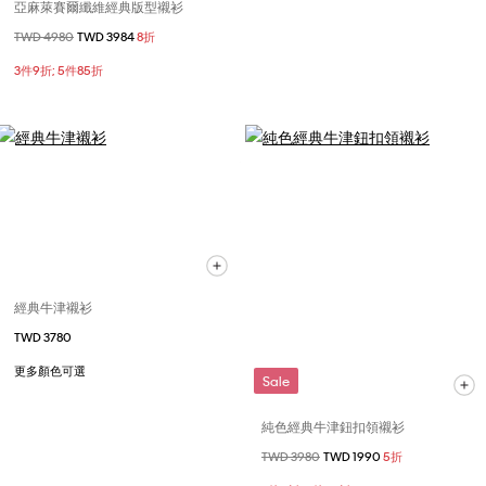
亞麻萊賽爾纖維經典版型襯衫
價格扣減從
TWD 4980
至
TWD 3984
8折
3件9折; 5件85折
經典牛津襯衫
TWD 3780
更多顏色可選
Sale
純色經典牛津鈕扣領襯衫
價格扣減從
TWD 3980
至
TWD 1990
5折