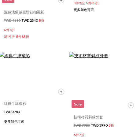
3件9折; 5件85折
更多顏色可選
混色法蘭絨寬鬆鈕扣襯衫
價格扣減從
TWD 4680
至
TWD 2340
5折
6件7折
3件9折; 5件85折
經典牛津襯衫
Sale
TWD 3780
技術材質斜紋外套
更多顏色可選
價格扣減從
TWD 7980
至
TWD 3990
5折
6件7折