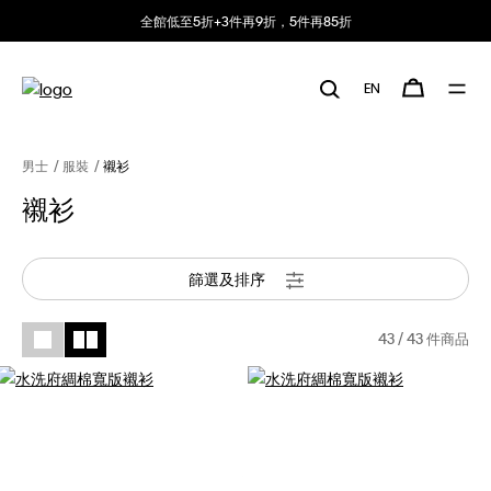
全館低至5折+3件再9折，5件再85折
EN
男士
服裝
襯衫
襯衫
篩選及排序
43
/ 43 件商品