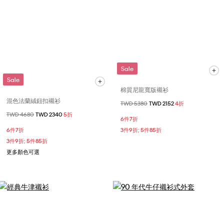
Sale
Sale
棉質尼龍寬版襯衫
混色法蘭絨鈕扣襯衫
價格扣減從
TWD 5380
至
TWD 2152
4折
價格扣減從
TWD 4680
至
TWD 2340
5折
6件7折
6件7折
3件9折; 5件85折
3件9折; 5件85折
更多顏色可選