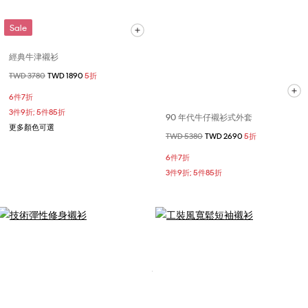
Sale
經典牛津襯衫
價格扣減從
TWD 3780
至
TWD 1890
5折
6件7折
3件9折; 5件85折
90 年代牛仔襯衫式外套
更多顏色可選
價格扣減從
TWD 5380
至
TWD 2690
5折
6件7折
3件9折; 5件85折