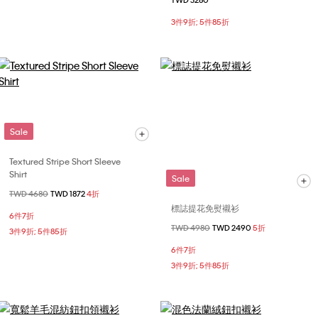
TWD 3280
3件9折; 5件85折
Sale
Textured Stripe Short Sleeve
Shirt
Sale
價格扣減從
TWD 4680
至
TWD 1872
4折
標誌提花免熨襯衫
6件7折
價格扣減從
TWD 4980
至
TWD 2490
5折
3件9折; 5件85折
6件7折
3件9折; 5件85折