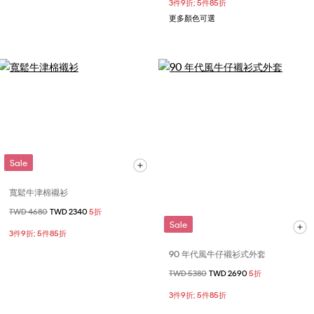
3件9折; 5件85折
更多顏色可選
Sale
寬鬆牛津棉襯衫
價格扣減從
TWD 4680
至
TWD 2340
5折
Sale
3件9折; 5件85折
90 年代風牛仔襯衫式外套
價格扣減從
TWD 5380
至
TWD 2690
5折
3件9折; 5件85折