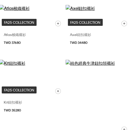
FA25 COLLECTION
FA25 COLLECTION
Atlas梭織襯衫
Axel鈕扣襯衫
TWD 37680
TWD 34480
FA25 COLLECTION
Kit鈕扣襯衫
TWD 35280