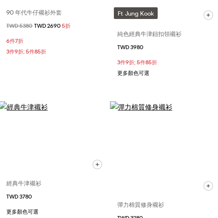
90 年代牛仔襯衫外套
Ft. Jung Kook
價格扣減從
TWD 5380
至
TWD 2690
5折
純色經典牛津鈕扣領襯衫
6件7折
TWD 3980
3件9折; 5件85折
3件9折; 5件85折
更多顏色可選
經典牛津襯衫
TWD 3780
彈力棉質修身襯衫
更多顏色可選