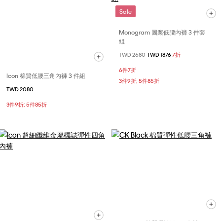
Sale
Monogram 圖案低腰內褲 3 件套
組
價格扣減從
TWD 2680
至
TWD 1876
7折
6件7折
Icon 棉質低腰三角內褲 3 件組
3件9折; 5件85折
TWD 2080
3件9折; 5件85折