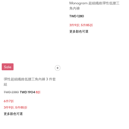
Monogram 超細纖維彈性低腰三
角內褲
TWD 1280
3件9折; 5件85折
更多顏色可選
Sale
彈性超細纖維低腰三角內褲 3 件套
組
價格扣減從
TWD 2380
至
TWD 1904
8折
6件7折
3件9折; 5件85折
更多顏色可選