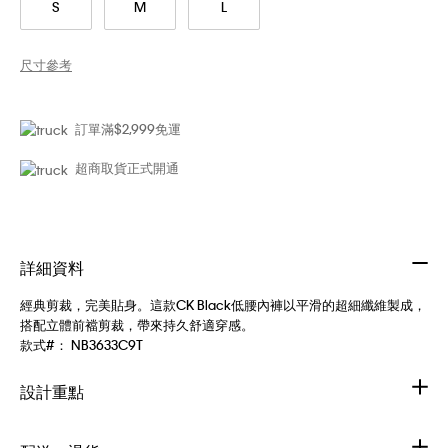
S
M
L
尺寸參考
訂單滿$2,999免運
超商取貨正式開通
詳細資料
經典剪裁，完美貼身。這款CK Black低腰內褲以平滑的超細纖維製成，
搭配立體前襠剪裁，帶來持久舒適穿感。
款式#：
NB3633C9T
設計重點