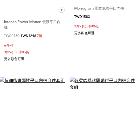
Monogram 圖案低腰平口內褲
TWD 1580
Intense Power Motion 低腰平口內
3件9折; 5件85折
褲
更多顏色可選
價格扣減從
TWD 1780
至
TWD 1246
7折
6件7折
3件9折; 5件85折
更多顏色可選