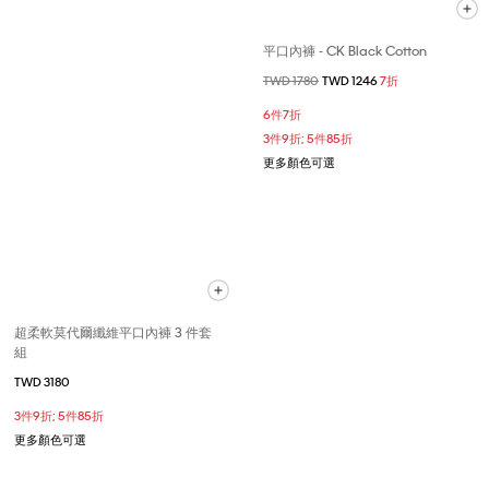
平口內褲 - CK Black Cotton
價格扣減從
TWD 1780
至
TWD 1246
7折
6件7折
3件9折; 5件85折
更多顏色可選
超柔軟莫代爾纖維平口內褲 3 件套
組
TWD 3180
3件9折; 5件85折
更多顏色可選