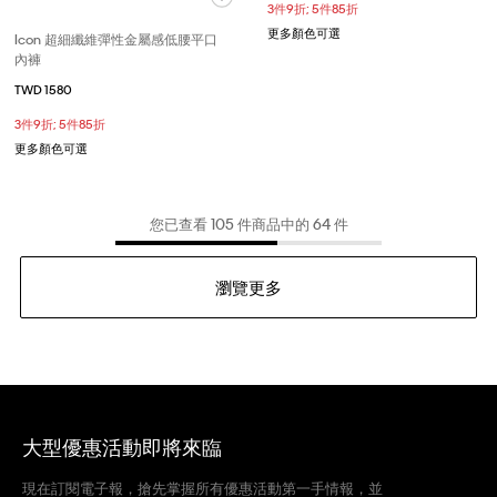
3件9折; 5件85折
更多顏色可選
Icon 超細纖維彈性金屬感低腰平口
內褲
TWD 1580
3件9折; 5件85折
更多顏色可選
您已查看 105 件商品中的 64 件
瀏覽更多
大型優惠活動即將來臨
現在訂閱電子報，搶先掌握所有優惠活動第一手情報，並