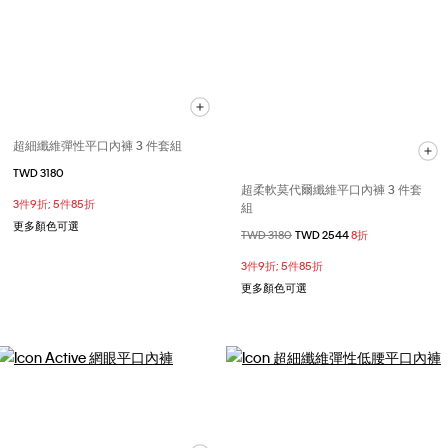
超細纖維彈性平口內褲 3 件套組
TWD 3180
超柔軟莫代爾纖維平口內褲 3 件套
3件9折; 5件85折
組
更多顏色可選
價格扣減從
TWD 3180
至
TWD 2544
8折
3件9折; 5件85折
更多顏色可選