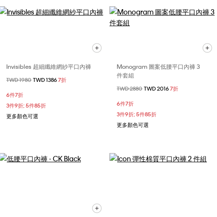
Invisibles 超細纖維網紗平口內褲
Monogram 圖案低腰平口內褲 3
件套組
價格扣減從
TWD 1980
至
TWD 1386
7折
價格扣減從
TWD 2880
至
TWD 2016
7折
6件7折
6件7折
3件9折; 5件85折
3件9折; 5件85折
更多顏色可選
更多顏色可選