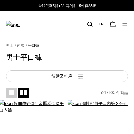
全館低至5折+3件再9折，5件再85折
EN
男士
內衣
平口褲
男士平口褲
篩選及排序
64
/ 105 件商品