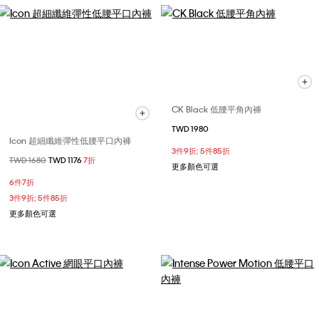
CK Black 低腰平角內褲
TWD 1980
Icon 超細纖維彈性低腰平口內褲
3件9折; 5件85折
價格扣減從
TWD 1680
至
TWD 1176
7折
更多顏色可選
6件7折
3件9折; 5件85折
更多顏色可選