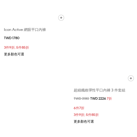
Icon Active 網眼平口內褲
TWD 1780
3件9折; 5件85折
更多顏色可選
超細纖維彈性平口內褲 3 件套組
價格扣減從
TWD 3180
至
TWD 2226
7折
6件7折
3件9折; 5件85折
更多顏色可選