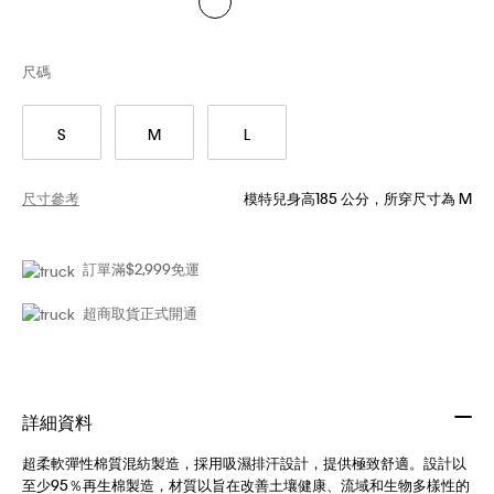
尺碼
S
M
L
尺寸參考
模特兒身高185 公分，所穿尺寸為 M
訂單滿$2,999免運
超商取貨正式開通
詳細資料
超柔軟彈性棉質混紡製造，採用吸濕排汗設計，提供極致舒適。設計以
至少95％再生棉製造，材質以旨在改善土壤健康、流域和生物多樣性的