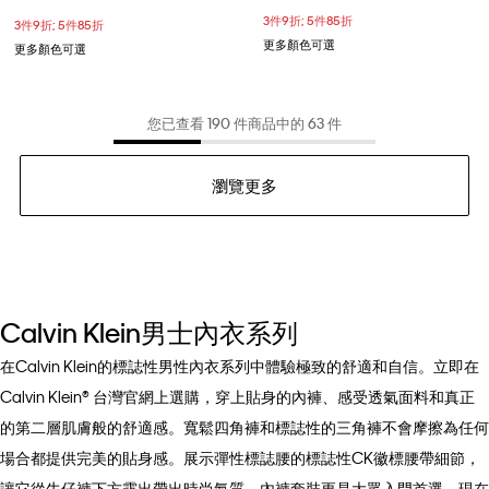
3件9折; 5件85折
3件9折; 5件85折
更多顏色可選
更多顏色可選
您已查看 190 件商品中的 63 件
瀏覽更多
Calvin Klein男士內衣系列
在Calvin Klein的標誌性男性內衣系列中體驗極致的舒適和自信。立即在
Calvin Klein® 台灣官網上選購，穿上貼身的內褲、感受透氣面料和真正
的第二層肌膚般的舒適感。寬鬆四角褲和標誌性的三角褲不會摩擦為任何
場合都提供完美的貼身感。展示彈性標誌腰的標誌性CK徽標腰帶細節，
讓它從牛仔褲下方露出帶出時尚氣質。內褲套裝更是大眾入門首選。現在