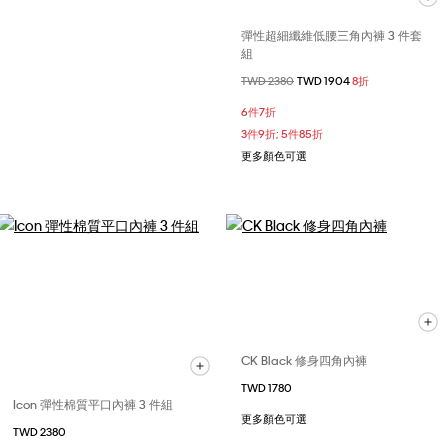
彈性超細纖維低腰三角內褲 3 件套
組
價格扣減從
TWD 2380
至
TWD 1904
8折
6件7折
3件9折; 5件85折
更多顏色可選
CK Black 修身四角內褲
TWD 1780
Icon 彈性棉質平口內褲 3 件組
更多顏色可選
TWD 2380