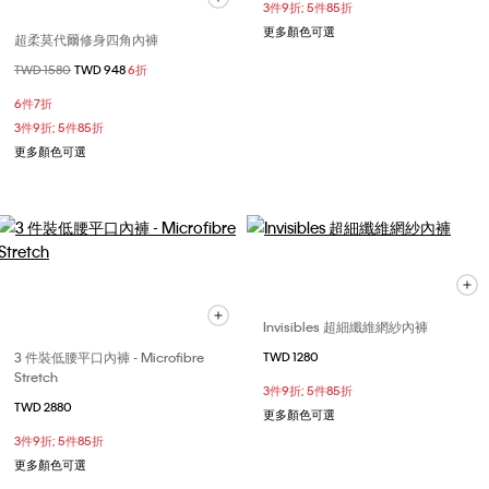
3件9折; 5件85折
更多顏色可選
超柔莫代爾修身四角內褲
價格扣減從
TWD 1580
至
TWD 948
6折
6件7折
3件9折; 5件85折
更多顏色可選
Invisibles 超細纖維網紗內褲
3 件裝低腰平口內褲 - Microfibre
TWD 1280
Stretch
3件9折; 5件85折
TWD 2880
更多顏色可選
3件9折; 5件85折
更多顏色可選