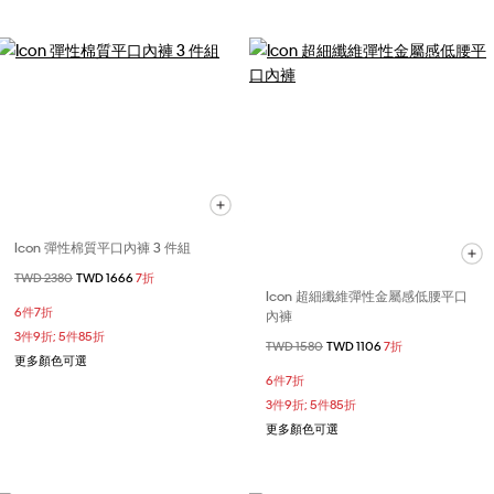
Icon 彈性棉質平口內褲 3 件組
價格扣減從
TWD 2380
至
TWD 1666
7折
Icon 超細纖維彈性金屬感低腰平口
6件7折
內褲
3件9折; 5件85折
價格扣減從
TWD 1580
至
TWD 1106
7折
更多顏色可選
6件7折
3件9折; 5件85折
更多顏色可選