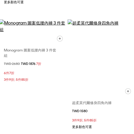
更多顏色可選
Monogram 圖案低腰內褲 3 件套
組
價格扣減從
TWD 2680
至
TWD 1876
7折
6件7折
3件9折; 5件85折
超柔莫代爾修身四角內褲
TWD 1580
3件9折; 5件85折
更多顏色可選