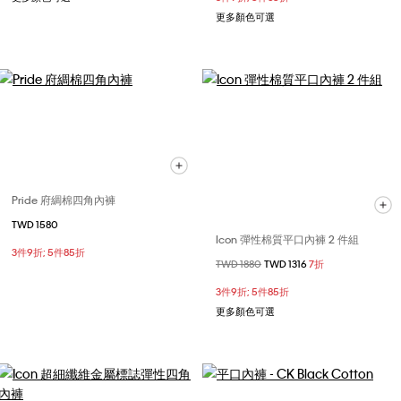
更多顏色可選
Pride 府綢棉四角內褲
TWD 1580
Icon 彈性棉質平口內褲 2 件組
3件9折; 5件85折
價格扣減從
TWD 1880
至
TWD 1316
7折
3件9折; 5件85折
更多顏色可選