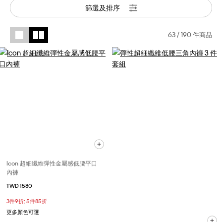
篩選及排序
63
/ 190 件商品
Icon 超細纖維彈性金屬感低腰平口
內褲
TWD 1580
3件9折; 5件85折
更多顏色可選