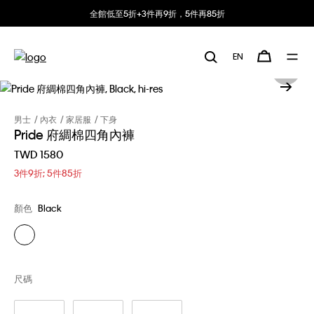
全館低至5折+3件再9折，5件再85折
EN
男士
內衣
家居服
下身
Pride 府綢棉四角內褲
TWD 1580
3件9折; 5件85折
顏色
Black
尺碼