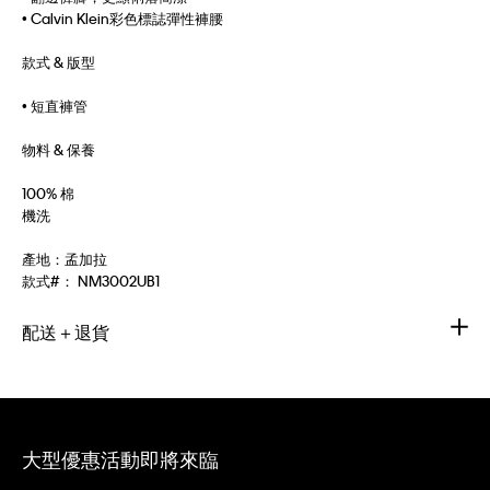
• Calvin Klein彩色標誌彈性褲腰
款式 & 版型
• 短直褲管
物料 & 保養
100% 棉
機洗
產地：孟加拉
款式#：
NM3002UB1
配送＋退貨
大型優惠活動即將來臨