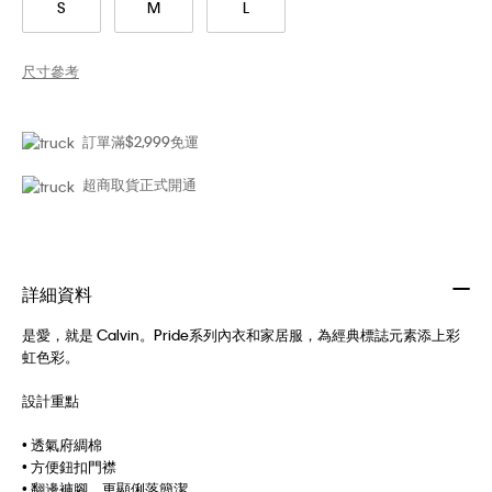
S
M
L
尺寸參考
訂單滿$2,999免運
超商取貨正式開通
詳細資料
是愛，就是 Calvin。Pride系列內衣和家居服，為經典標誌元素添上彩
虹色彩。
設計重點
• 透氣府綢棉
• 方便鈕扣門襟
• 翻邊褲腳，更顯俐落簡潔