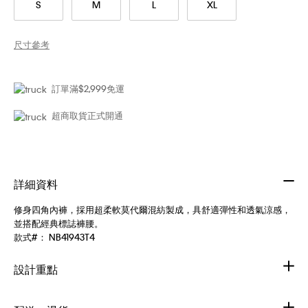
S
M
L
XL
尺寸參考
訂單滿$2,999免運
超商取貨正式開通
詳細資料
修身四角內褲，採用超柔軟莫代爾混紡製成，具舒適彈性和透氣涼感，
並搭配經典標誌褲腰。
款式#：
NB41943T4
設計重點