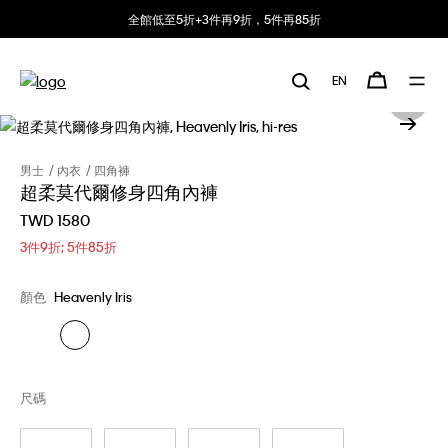
全館低至5折+3件再9折，5件再85折
EN
男士
內衣
四角褲
超柔莫代爾修身四角內褲
TWD 1580
3件9折; 5件85折
顏色
Heavenly Iris
尺碼