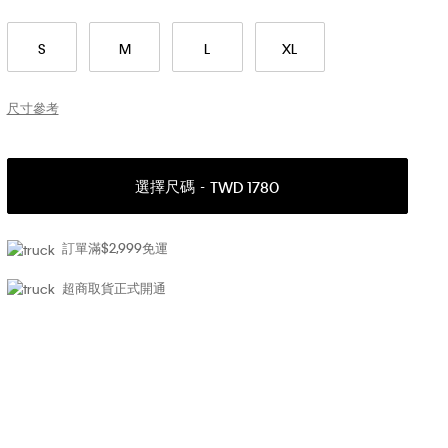
S
M
L
XL
尺寸參考
選擇尺碼
TWD 1780
訂單滿$2,999免運
超商取貨正式開通