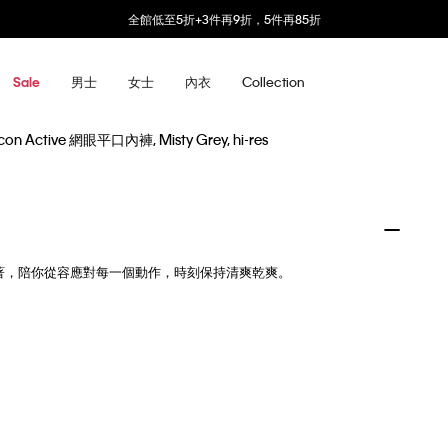
全館低至5折+3件再9折，5件再85折
男士
女士
內衣
Collection
Sale
膚的內著，陪你從容應對每一個動作，時刻保持清爽乾爽。