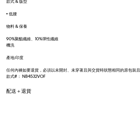
款式 & 版型
• 低腰
物料 & 保養
90%聚酯纖維、10%彈性纖維
機洗
產地:印度
任何內褲如要退貨，必須以未開封、未穿著且與交貨時狀態相同的原包裝
款式#：
NB4532VOF
配送＋退貨