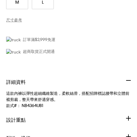
M
L
尺寸參考
訂單滿$2,999免運
超商取貨正式開通
詳細資料
這款內褲以彈性超細纖維製造，柔軟絲滑，搭配招牌標誌腰帶和立體前
襠剪裁，整天帶來舒適穿感。
款式#：
NB4364UB1
設計重點