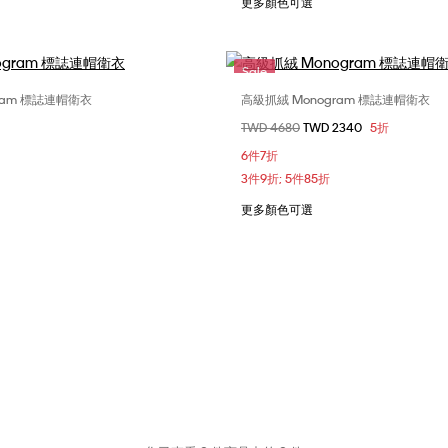
更多顏色可選
Sale
ram 標誌連帽衛衣
高級抓絨 Monogram 標誌連帽衛衣
選擇您的尺碼
選擇您的尺碼
價格扣減從
TWD 4680
至
TWD 2340
5折
M
L
XL
S
6件7折
3件9折; 5件85折
更多顏色可選