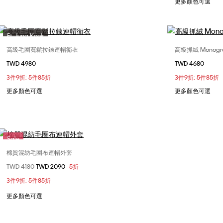
更多顏色可選
Ft. Jung Kook
高級毛圈寬鬆拉鍊連帽衛衣
高級抓絨 Monog
選擇您的尺碼
TWD 4980
TWD 4680
S
M
L
XL
S
3件9折; 5件85折
3件9折; 5件85折
更多顏色可選
更多顏色可選
Sale
棉質混紡毛圈布連帽外套
選擇您的尺碼
價格扣減從
TWD 4180
至
TWD 2090
5折
M
L
XL
3件9折; 5件85折
更多顏色可選