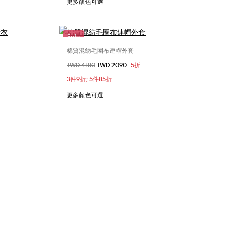
更多顏色可選
Sale
棉質混紡毛圈布連帽外套
選擇您的尺碼
價格扣減從
TWD 4180
至
TWD 2090
5折
S
M
L
XL
3件9折; 5件85折
更多顏色可選