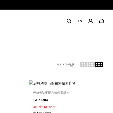
EN
9
/ 9 件商品
經典標誌毛圈布連帽運動衫
選擇您的尺碼
TWD 4680
S
M
L
3件9折; 5件85折