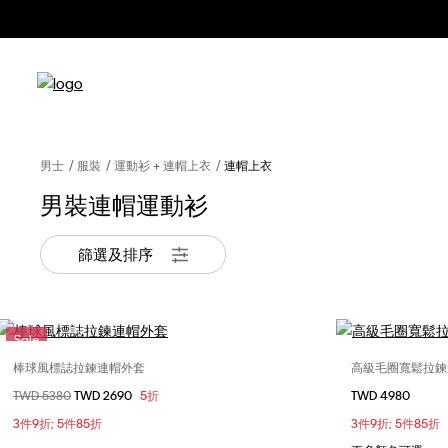
男士
服裝
運動衫 + 連帽上衣
連帽上衣
男裝連帽運動衫
篩選及排序
Sale
棒球風標誌拉鍊連帽外套
高級毛圈寬鬆拉鍊
選擇您的尺碼
價格扣減從
TWD 5380
至
TWD 2690
5折
TWD 4980
S
S
3件9折; 5件85折
3件9折; 5件85折