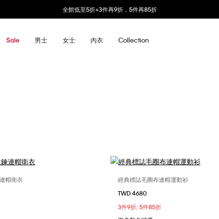
全館低至5折+3件再9折，5件再85折
男士
女士
內衣
Collection
Sale
連帽衛衣
經典標誌毛圈布連帽運動衫
選擇您的尺碼
選擇您的尺碼
TWD 4680
M
L
XL
S
M
L
3件9折; 5件85折