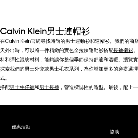
Calvin Klein男士連帽衫
在Calvin Klein官網尋找時尚的男士運動衫和連帽衫。
天外出時，可以將一件精緻的實色全拉鍊運動衫搭配
長袖襯衫
。
料和彈性混紡材料，能夠讓你整個季節保持舒適和溫暖。瀏覽實
探索我們的
男士外套
或
男士毛衣
系列，為你增加更多的穿搭選擇
式。
搭配
男士牛仔褲
和
男士長褲
，營造標誌性的造型。最後，配上一
優惠活動
協助