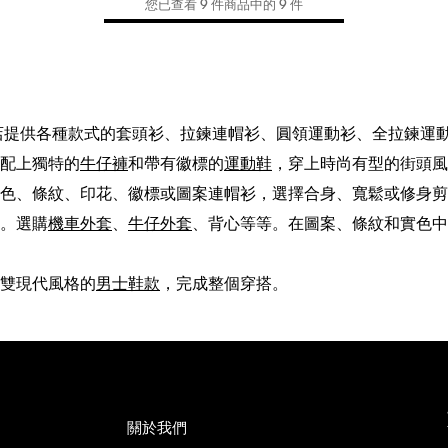
您已查看 9 件商品中的 9 件
我們的商店提供各種款式的套頭衫、拉鍊連帽衫、圓領運動衫、全拉
配上獨特的
牛仔褲
和帶有徽標的
運動鞋
，穿上時尚有型的街頭風
色、條紋、印花、徽標或圖案連帽衫，選擇合身、寬鬆或修身剪
。選購
機車外套
、
牛仔外套
、背心等等。在圖案、條紋和實色中
雙現代風格的
男士鞋款
，完成整個穿搭。
關於我們