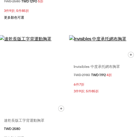
價格扣減從
TWD 2580
至
TWD 1290
5折
3件9折; 5件85折
更多顏色可選
Invisibles 中度承托網布胸罩
價格扣減從
TWD 2980
至
TWD 1192
4折
6件7折
3件9折; 5件85折
速乾長版工字背運動胸罩
TWD 2580