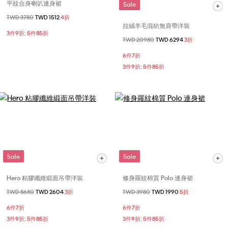
平紋合身喇叭連身裙
Sale
價格扣減從
TWD 3780
至
TWD 1512
4折
拉絨羊毛混紡無肩帶洋裝
3件9折; 5件85折
價格扣減從
TWD 20980
至
TWD 6294
3折
6件7折
3件9折; 5件85折
Sale
Sale
Hero 粘膠纖維緞面吊帶洋裝
修身羅紋棉質 Polo 連身裙
價格扣減從
TWD 8680
至
TWD 2604
3折
價格扣減從
TWD 3980
至
TWD 1990
5折
6件7折
6件7折
3件9折; 5件85折
3件9折; 5件85折