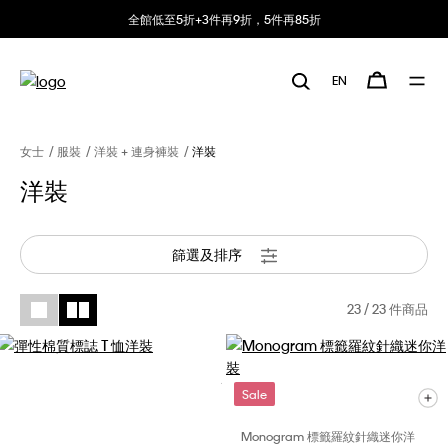
全館低至5折+3件再9折，5件再85折
EN
女士
服裝
洋裝 + 連身褲裝
洋裝
洋裝
篩選及排序
23
/ 23 件商品
Sale
Monogram 標籤羅紋針織迷你洋