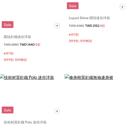
Sale
Liquid Shine 開領迷你洋裝
Sale
價格扣減從
TWD 5380
至
TWD 2152
4折
6件7折
羅紋針織迷你洋裝
3件9折; 5件85折
價格扣減從
TWD 2880
至
TWD 1440
5折
6件7折
3件9折; 5件85折
Sale
技術材質針織 Polo 迷你洋裝