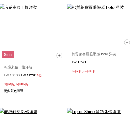
棉質萊賽爾垂墜感 Polo 洋裝
Sale
TWD 3980
涼感束腰 T 恤洋裝
3件9折; 5件85折
價格扣減從
TWD 3980
至
TWD 1990
5折
3件9折; 5件85折
更多顏色可選