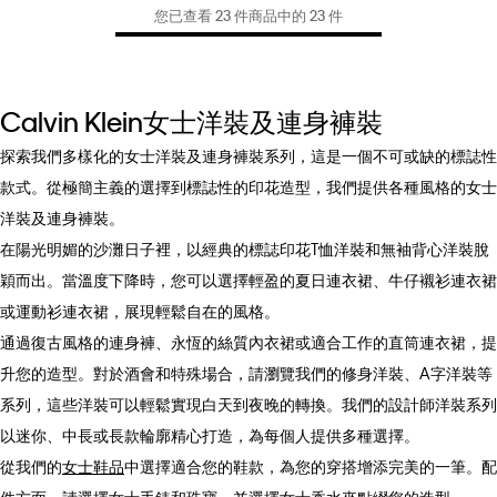
您已查看 23 件商品中的 23 件
Calvin Klein女士洋裝及連身褲裝
探索我們多樣化的女士洋裝及連身褲裝系列，這是一個不可或缺的標誌性
款式。從極簡主義的選擇到標誌性的印花造型，我們提供各種風格的女士
洋裝及連身褲裝。
在陽光明媚的沙灘日子裡，以經典的標誌印花T恤洋裝和無袖背心洋裝脫
穎而出。當溫度下降時，您可以選擇輕盈的夏日連衣裙、牛仔襯衫連衣裙
或運動衫連衣裙，展現輕鬆自在的風格。
通過復古風格的連身褲、永恆的絲質內衣裙或適合工作的直筒連衣裙，提
升您的造型。對於酒會和特殊場合，請瀏覽我們的修身洋裝、A字洋裝等
系列，這些洋裝可以輕鬆實現白天到夜晚的轉換。我們的設計師洋裝系列
以迷你、中長或長款輪廓精心打造，為每個人提供多種選擇。
從我們的
女士鞋品
中選擇適合您的鞋款，為您的穿搭增添完美的一筆。配