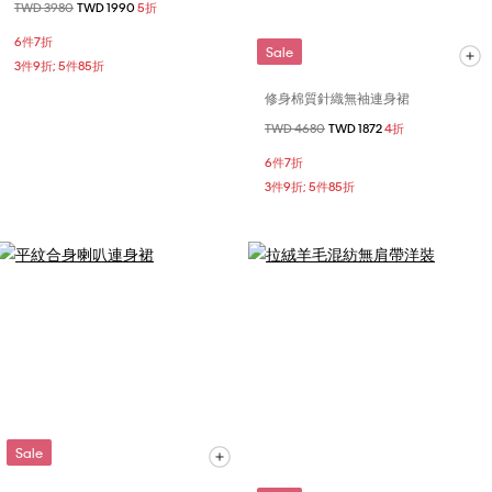
價格扣減從
TWD 3980
至
TWD 1990
5折
6件7折
Sale
3件9折; 5件85折
修身棉質針織無袖連身裙
價格扣減從
TWD 4680
至
TWD 1872
4折
6件7折
3件9折; 5件85折
Sale