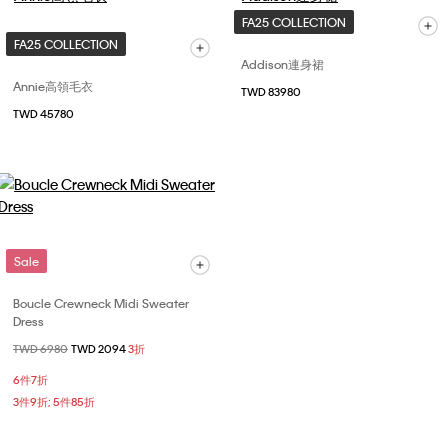
FA25 COLLECTION
FA25 COLLECTION
Addison連身裙
Annie高領毛衣
TWD 83980
TWD 45780
Sale
Boucle Crewneck Midi Sweater
Dress
價格扣減從
TWD 6980
至
TWD 2094
3折
6件7折
3件9折; 5件85折