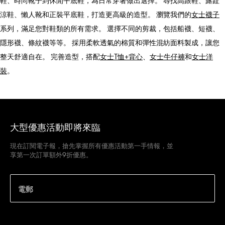
鞋、時尚靴子到休閒平底鞋，為日常穿著做出選擇。 尋找高跟鞋、露趾
涼鞋、懶人靴和正裝平底鞋，打造更高級的造型。 瀏覽我們的
女士襪子
系列，滿足您對鞋類的所有需求。 選擇不同的剪裁，包括船襪、短襪、
隱形襪、條紋襪等等。 採用柔軟透氣的棉質和彈性混紡面料製成，讓您
整天舒適自在。 完善造型，搭配
女士T恤+背心
、
女士牛仔褲
和
女士洋
裝
。
大型優惠活動即將來臨
現在訂閱電子報，搶先掌握所有優惠活動第一手情報，並
享第一次訂單額外9折優惠。
電郵