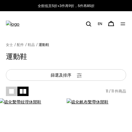
全館低至5折+3件再9折，5件再85折
EN
女士
配件
鞋品
運動鞋
運動鞋
篩選及排序
11
/ 11 件商品