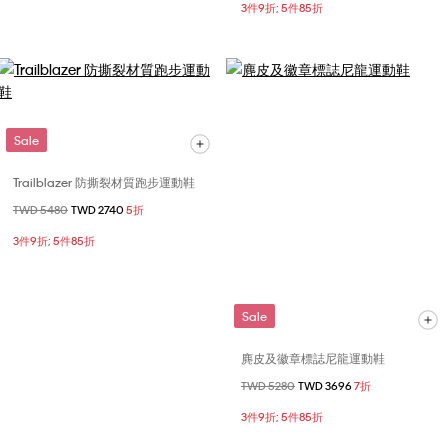
3件9折; 5件85折
Sale
Trailblazer 防撕裂材質跑步運動鞋
價格扣減從
TWD 5480
至
TWD 2740
5折
3件9折; 5件85折
Sale
麂皮及徽章標誌尼龍運動鞋
價格扣減從
TWD 5280
至
TWD 3696
7折
3件9折; 5件85折