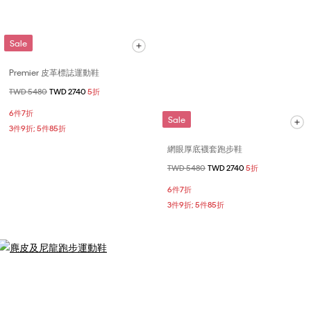
Sale
Premier 皮革標誌運動鞋
價格扣減從
TWD 5480
至
TWD 2740
5折
6件7折
Sale
3件9折; 5件85折
網眼厚底襪套跑步鞋
價格扣減從
TWD 5480
至
TWD 2740
5折
6件7折
3件9折; 5件85折