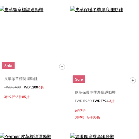
Sale
皮革徽章標誌運動鞋
Sale
價格扣減從
TWD 5480
至
TWD 3288
6折
皮革保暖冬季厚底運動鞋
3件9折; 5件85折
價格扣減從
TWD 5980
至
TWD 1794
3折
6件7折
3件9折; 5件85折