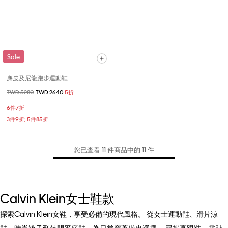
Sale
麂皮及尼龍跑步運動鞋
價格扣減從
TWD 5280
至
TWD 2640
5折
6件7折
3件9折; 5件85折
您已查看 11 件商品中的 11 件
Calvin Klein女士鞋款
探索Calvin Klein女鞋，享受必備的現代風格。 從女士運動鞋、滑片涼