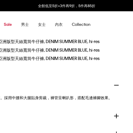
全館低至5折+3件再9折，5件再85折
男士
女士
內衣
Collection
Sale
著。採用中腰和大腿貼身剪裁，褲管呈喇叭形，搭配毛邊褲腳效果。