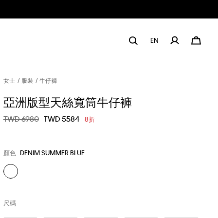
EN
女士
服裝
牛仔褲
亞洲版型天絲寬筒牛仔褲
價格扣減從
TWD 6980
至
TWD 5584
8折
顏色
DENIM SUMMER BLUE
尺碼