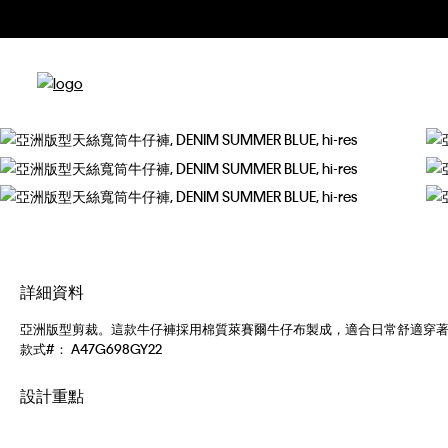
詳細資料
亞洲版型剪裁。這款牛仔褲採用棉質萊賽爾牛仔布製成，適合日常舒適穿
款式#：
A47G698GY22
設計重點