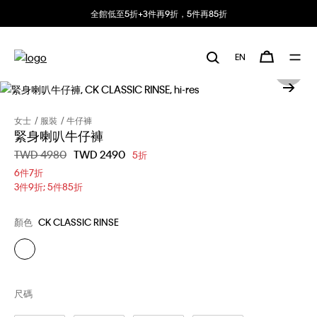
全館低至5折+3件再9折，5件再85折
EN
女士
服裝
牛仔褲
緊身喇叭牛仔褲
價格扣減從
TWD 4980
至
TWD 2490
5折
6件7折
3件9折; 5件85折
顏色
CK CLASSIC RINSE
尺碼