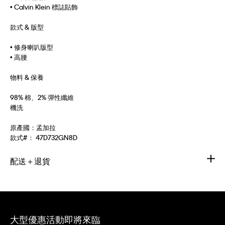
• Calvin Klein 標誌貼飾
款式 & 版型
• 修身喇叭版型
• 高腰
物料 & 保養
98% 棉、2% 彈性纖維
機洗
原產國：孟加拉
款式#：
47D732GN8D
配送＋退貨
大型優惠活動即將來臨