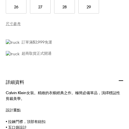
26
27
28
29
尺寸參考
訂單滿$2,999免運
超商取貨正式開通
詳細資料
Calvin Klein女裝。精緻的衣櫥經典之作。極簡必備單品，演繹標誌性
剪裁美學。
設計重點
• 拉鍊門襟，頂部有鈕扣
• 五口袋設計