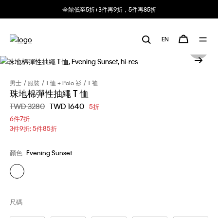
全館低至5折+3件再9折，5件再85折
EN
男士
服裝
T 恤 + Polo 衫
T 裇
珠地棉彈性抽繩 T 恤
價格扣減從
TWD 3280
至
TWD 1640
5折
6件7折
3件9折; 5件85折
顏色
Evening Sunset
尺碼