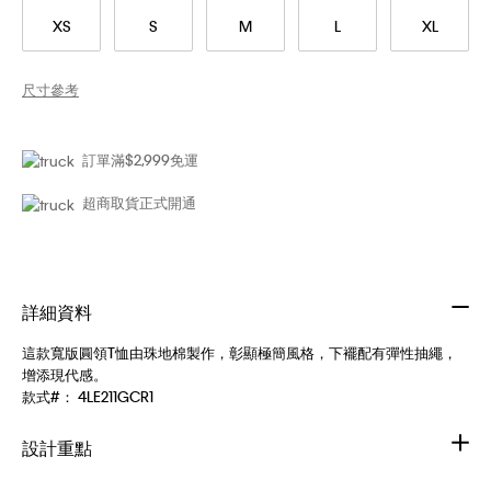
XS
S
M
L
XL
尺寸參考
訂單滿$2,999免運
超商取貨正式開通
詳細資料
這款寬版圓領T恤由珠地棉製作，彰顯極簡風格，下襬配有彈性抽繩，
增添現代感。
款式#：
4LE211GCR1
設計重點