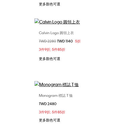
更多顏色可選
Calvin Logo 圓領上衣
選擇您的尺碼
價格扣減從
TWD 2280
至
TWD 1140
5折
L
S
M
L
XL
3件9折; 5件85折
更多顏色可選
Monogram 標誌 T 恤
選擇您的尺碼
TWD 2480
XL
S
M
L
XL
3件9折; 5件85折
更多顏色可選