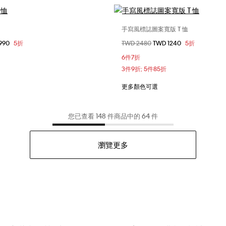
手寫風標誌圖案寬版 T 恤
選擇您的尺碼
選擇您的尺碼
1990
5折
價格扣減從
TWD 2480
至
TWD 1240
5折
S
S
M
L
XS
S
M
6件7折
XL
3件9折; 5件85折
更多顏色可選
您已查看 148 件商品中的 64 件
瀏覽更多