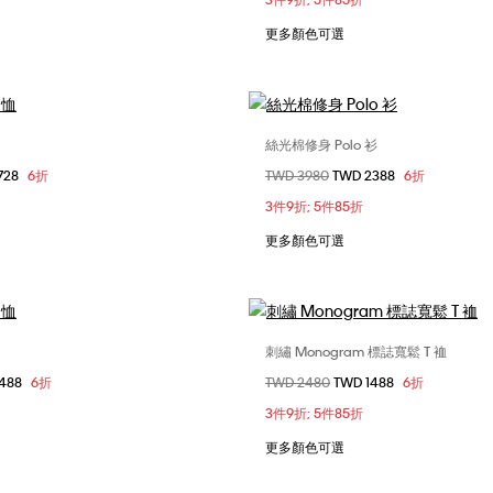
更多顏色可選
絲光棉修身 Polo 衫
選擇您的尺碼
選擇您的尺碼
728
6折
價格扣減從
TWD 3980
至
TWD 2388
6折
S
S
M
L
S
M
L
3件9折; 5件85折
更多顏色可選
刺繡 Monogram 標誌寬鬆 T 裇
選擇您的尺碼
選擇您的尺碼
1488
6折
價格扣減從
TWD 2480
至
TWD 1488
6折
S
M
L
XS
S
M
3件9折; 5件85折
XXL
更多顏色可選