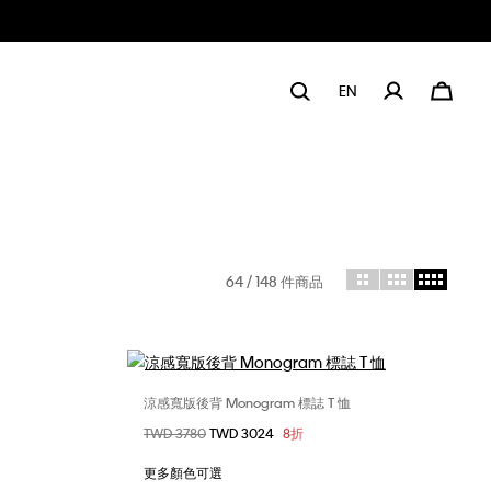
EN
64
/ 148 件商品
涼感寬版後背 Monogram 標誌 T 恤
選擇您的尺碼
價格扣減從
TWD 3780
至
TWD 3024
8折
L
XS
S
M
L
XL
XXL
更多顏色可選