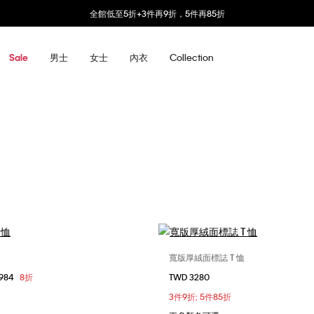
全館低至5折+3件再9折，5件再85折
男士
女士
內衣
Collection
Sale
寬版厚絨面標誌 T 恤
選擇您的尺碼
選擇您的尺碼
1984
8折
TWD 3280
S
M
L
XL
XS
S
L
X
3件9折; 5件85折
XXL