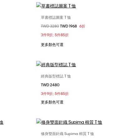
草書標誌圖案 T 恤
選擇您的尺碼
價格扣減從
TWD 3280
至
TWD 1968
6折
L
XS
S
M
L
3件9折; 5件85折
XL
更多顏色可選
經典版型標誌 T 恤
選擇您的尺碼
TWD 2480
L
XL
XS
S
M
L
XL
3件9折; 5件85折
XXL
更多顏色可選
修身雙面針織 Supima 棉質 T 恤
選擇您的尺碼