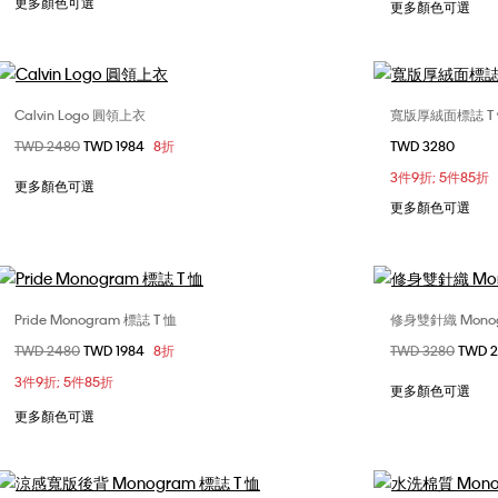
更多顏色可選
更多顏色可選
Calvin Logo 圓領上衣
寬版厚絨面標誌 T
選擇您的尺碼
價格扣減從
TWD 2480
至
TWD 1984
8折
TWD 3280
XS
S
M
L
XS
3件9折; 5件85折
XXL
XXL
更多顏色可選
更多顏色可選
Pride Monogram 標誌 T 恤
修身雙針織 Monog
選擇您的尺碼
價格扣減從
TWD 2480
至
TWD 1984
8折
價格扣減從
TWD 3280
至
TWD 
S
L
S
3件9折; 5件85折
更多顏色可選
更多顏色可選