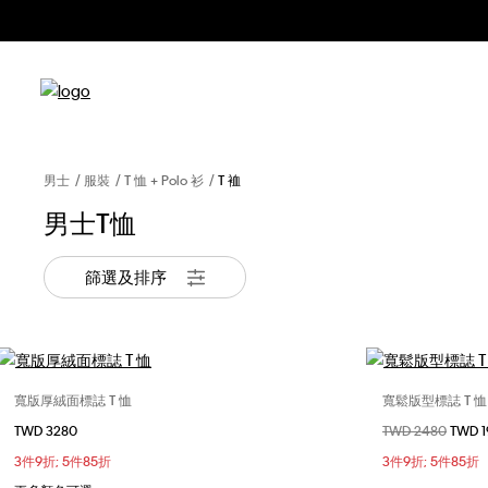
男士
服裝
T 恤 + Polo 衫
T 裇
男士T恤
篩選及排序
寬版厚絨面標誌 T 恤
寬鬆版型標誌 T 恤
選擇您的尺碼
TWD 3280
價格扣減從
TWD 2480
至
TWD 
XS
S
M
L
XS
3件9折; 5件85折
3件9折; 5件85折
XL
XXL