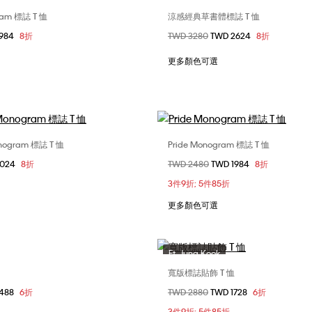
am 標誌 T 恤
涼感經典草書體標誌 T 恤
選擇您的尺碼
選擇您的尺碼
1984
8折
價格扣減從
TWD 3280
至
TWD 2624
8折
S
M
XL
XS
S
M
XL
更多顏色可選
gram 標誌 T 恤
Pride Monogram 標誌 T 恤
選擇您的尺碼
選擇您的尺碼
3024
8折
價格扣減從
TWD 2480
至
TWD 1984
8折
S
M
XL
S
L
3件9折; 5件85折
更多顏色可選
Ft. Jung Kook
寬版標誌貼飾 T 恤
選擇您的尺碼
選擇您的尺碼
1488
6折
價格扣減從
TWD 2880
至
TWD 1728
6折
M
L
XL
XS
S
M
3件9折; 5件85折