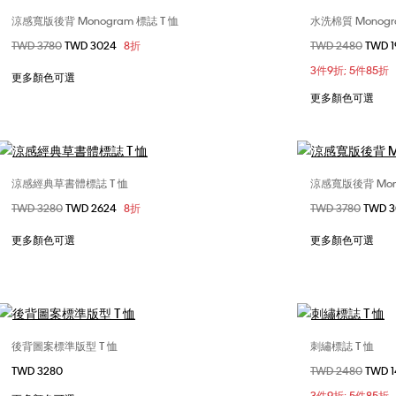
涼感寬版後背 Monogram 標誌 T 恤
水洗棉質 Monogr
選擇您的尺碼
價格扣減從
TWD 3780
至
TWD 3024
8折
價格扣減從
TWD 2480
至
TWD 
XS
S
M
L
XL
XS
3件9折; 5件85折
XXL
XXL
更多顏色可選
更多顏色可選
涼感經典草書體標誌 T 恤
涼感寬版後背 Mono
選擇您的尺碼
價格扣減從
TWD 3280
至
TWD 2624
8折
價格扣減從
TWD 3780
至
TWD 
XS
S
M
L
XS
XL
XXL
更多顏色可選
更多顏色可選
後背圖案標準版型 T 恤
刺繡標誌 T 恤
選擇您的尺碼
TWD 3280
價格扣減從
TWD 2480
至
TWD 
XS
S
M
L
S
3件9折; 5件85折