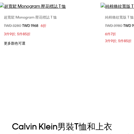
超寬鬆 Monogram 壓花標誌 T 恤
純棉條紋寬版 T 恤
選擇您的尺碼
價格扣減從
TWD 3280
至
TWD 1968
6折
價格扣減從
TWD 3980
至
TWD 
M
X
3件9折; 5件85折
6件7折
3件9折; 5件85折
更多顏色可選
Calvin Klein男裝T恤和上衣