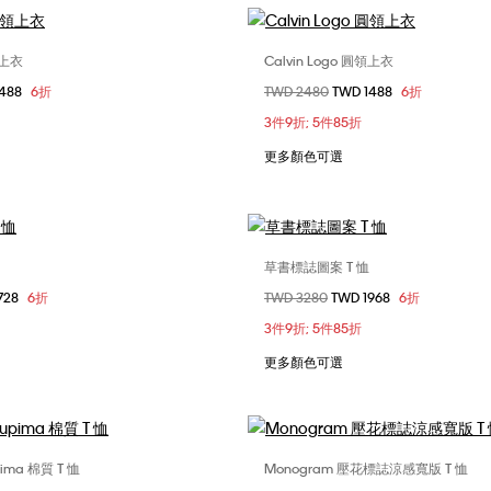
領上衣
Calvin Logo 圓領上衣
選擇您的尺碼
選擇您的尺碼
1488
6折
價格扣減從
TWD 2480
至
TWD 1488
6折
S
M
L
XS
S
M
3件9折; 5件85折
XXL
更多顏色可選
草書標誌圖案 T 恤
選擇您的尺碼
選擇您的尺碼
728
6折
價格扣減從
TWD 3280
至
TWD 1968
6折
S
M
L
XS
S
M
3件9折; 5件85折
XXL
更多顏色可選
ma 棉質 T 恤
Monogram 壓花標誌涼感寬版 T 恤
選擇您的尺碼
選擇您的尺碼