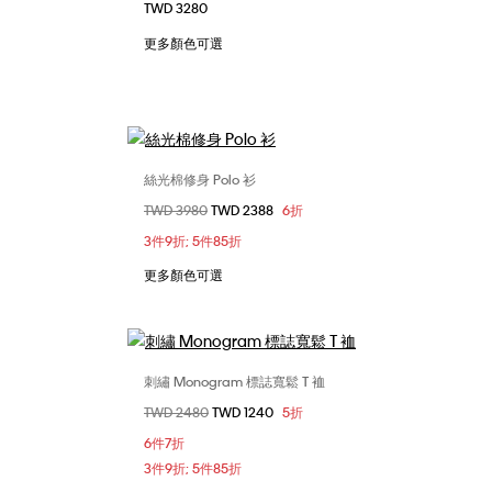
TWD 3280
L
XS
S
M
L
XL
更多顏色可選
XXL
絲光棉修身 Polo 衫
選擇您的尺碼
價格扣減從
TWD 3980
至
TWD 2388
6折
L
XL
XS
S
M
L
XL
3件9折; 5件85折
XXL
更多顏色可選
刺繡 Monogram 標誌寬鬆 T 裇
選擇您的尺碼
價格扣減從
TWD 2480
至
TWD 1240
5折
L
XL
S
M
6件7折
3件9折; 5件85折