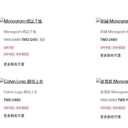
Monogram 標誌 T 恤
刺繡 Monogram
選擇您的尺碼
價格扣減從
TWD 2480
至
TWD 1240
5折
TWD 2480
XS
S
M
L
XS
6件7折
3件9折; 5件85折
XL
3件9折; 5件85折
更多顏色可選
更多顏色可選
Calvin Logo 圓領上衣
超寬鬆 Monogra
選擇您的尺碼
TWD 2480
價格扣減從
TWD 3280
至
TWD 1
XS
S
M
L
XX
3件9折; 5件85折
3件9折; 5件85折
XL
更多顏色可選
更多顏色可選