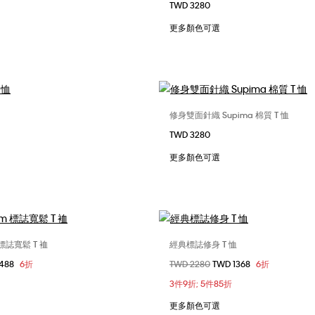
TWD 3280
S
M
L
XL
XS
S
M
更多顏色可選
XL
修身雙面針織 Supima 棉質 T 恤
選擇您的尺碼
選擇您的尺碼
TWD 3280
S
M
L
XL
XS
S
M
更多顏色可選
XXL
 標誌寬鬆 T 裇
經典標誌修身 T 恤
選擇您的尺碼
選擇您的尺碼
1488
6折
價格扣減從
TWD 2280
至
TWD 1368
6折
S
M
L
XS
S
M
3件9折; 5件85折
XXL
更多顏色可選