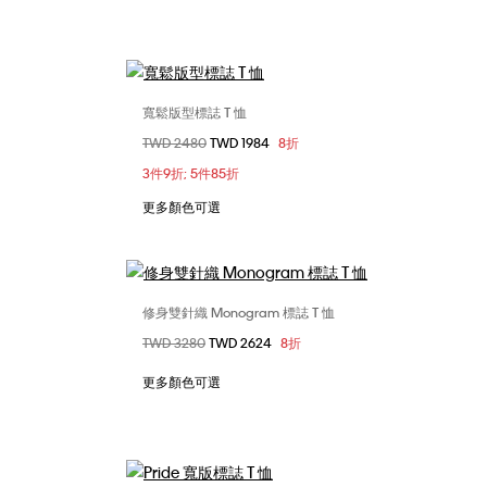
寬鬆版型標誌 T 恤
選擇您的尺碼
價格扣減從
TWD 2480
至
TWD 1984
8折
XS
S
M
L
XL
3件9折; 5件85折
XXL
更多顏色可選
修身雙針織 Monogram 標誌 T 恤
選擇您的尺碼
價格扣減從
TWD 3280
至
TWD 2624
8折
L
S
M
L
XL
XXL
更多顏色可選