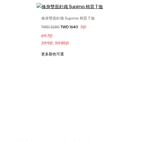
修身雙面針織 Supima 棉質 T 恤
選擇您的尺碼
價格扣減從
TWD 3280
至
TWD 1640
5折
L
XS
S
M
L
XL
6件7折
XXL
3件9折; 5件85折
更多顏色可選