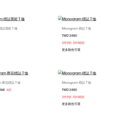
 標誌寬鬆 T 裇
Monogram 標誌 T 恤
選擇您的尺碼
選擇您的尺碼
TWD 2480
S
M
L
XS
S
M
3件9折; 5件85折
XL
更多顏色可選
m 壓花標誌 T 恤
Monogram 標誌 T 恤
選擇您的尺碼
選擇您的尺碼
968
6折
TWD 2480
S
XS
S
M
S
M
L
3件9折; 5件85折
更多顏色可選