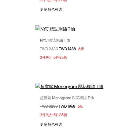
更多顏色可選
NYC 標誌刺繡 T 恤
選擇您的尺碼
價格扣減從
TWD 2480
至
TWD 1488
6折
XL
XS
S
M
L
XL
3件9折; 5件85折
XXL
超寬鬆 Monogram 壓花標誌 T 恤
選擇您的尺碼
價格扣減從
TWD 3280
至
TWD 1968
6折
L
XXS
XS
S
M
3件9折; 5件85折
L
XL
更多顏色可選