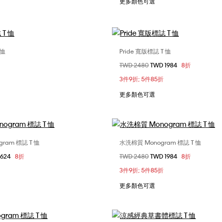
更多顏色可選
 恤
Pride 寬版標誌 T 恤
選擇您的尺碼
選擇您的尺碼
價格扣減從
TWD 2480
至
TWD 1984
8折
S
M
L
XL
S
3件9折; 5件85折
更多顏色可選
ram 標誌 T 恤
水洗棉質 Monogram 標誌 T 恤
選擇您的尺碼
選擇您的尺碼
2624
8折
價格扣減從
TWD 2480
至
TWD 1984
8折
M
L
XL
S
M
L
X
3件9折; 5件85折
XXL
更多顏色可選