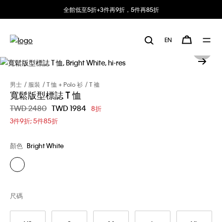
全館低至5折+3件再9折，5件再85折
EN
男士
服裝
T 恤 + Polo 衫
T 裇
寬鬆版型標誌 T 恤
價格扣減從
TWD 2480
至
TWD 1984
8折
3件9折; 5件85折
顏色
Bright White
尺碼