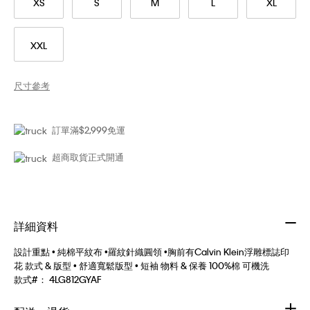
XS
S
M
L
XL
XXL
尺寸參考
訂單滿$2,999免運
超商取貨正式開通
詳細資料
設計重點 • 純棉平紋布 •羅紋針織圓領 •胸前有Calvin Klein浮雕標誌印
花 款式 & 版型 • 舒適寬鬆版型 • 短袖 物料 & 保養 100%棉 可機洗
款式#：
4LG812GYAF