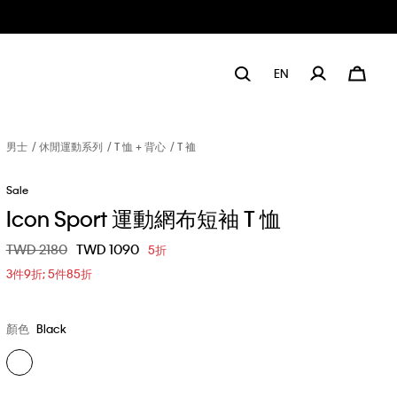
EN
男士
休閒運動系列
T 恤 + 背心
T 裇
Sale
Icon Sport 運動網布短袖 T 恤
價格扣減從
TWD 2180
至
TWD 1090
5折
3件9折; 5件85折
顏色
Black