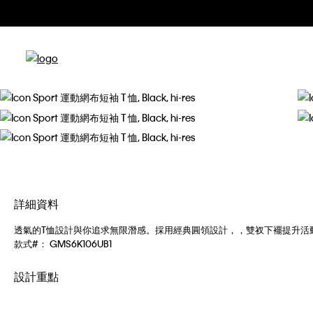
詳細資料
透氣的T恤設計與你追求無限潛感。採用經典圓領設計，，雙衩下襬提升活
款式#：
GMS6K106UB1
設計重點