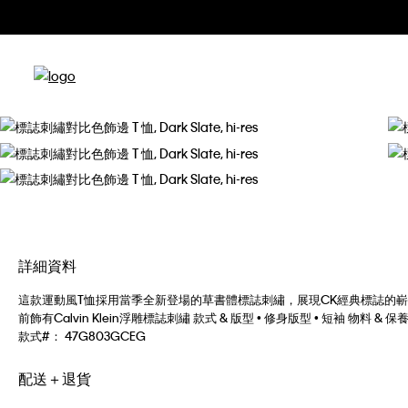
詳細資料
這款運動風T恤採用當季全新登場的草書體標誌刺繡，展現CK經典標誌的嶄新風尚
前飾有Calvin Klein浮雕標誌刺繡 款式 & 版型 • 修身版型 • 短袖 物料 & 
款式#：
47G803GCEG
配送＋退貨