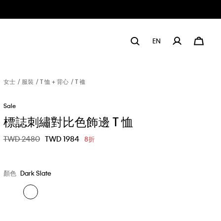
EN
女士
服裝
T 恤 + 背心
T 裇
Sale
標誌刺繡對比色飾邊 T 恤
價格扣減從
TWD 2480
至
TWD 1984
8折
顏色
Dark Slate