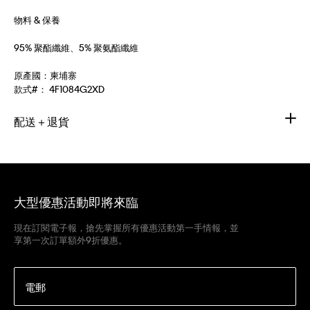
物料 & 保養
95% 聚酯纖維、5% 聚氨酯纖維
原產國：柬埔寨
款式#：
4F1084G2XD
配送＋退貨
大型優惠活動即將來臨
現在訂閱電子報，搶先掌握所有優惠活動第一手情報，並
享第一次訂單額外9折優惠。
電郵