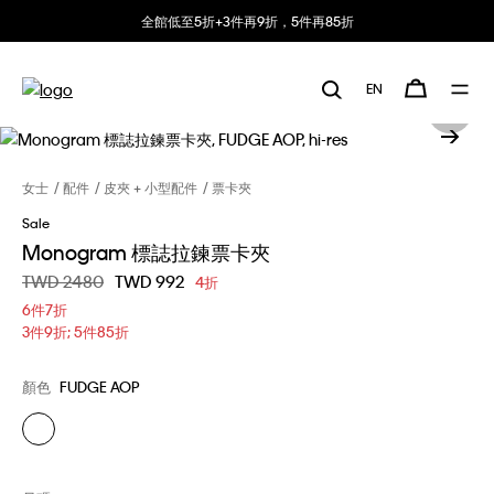
全館低至5折+3件再9折，5件再85折
EN
女士
配件
皮夾 + 小型配件
票卡夾
Sale
Monogram 標誌拉鍊票卡夾
價格扣減從
TWD 2480
至
TWD 992
4折
6件7折
3件9折; 5件85折
顏色
FUDGE AOP