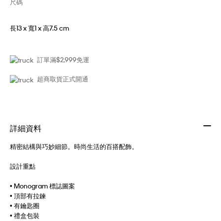
尺碼
長13 x 寬1 x 高7.5 cm
訂單滿$2,999免運
超商取貨正式開通
詳細資料
精密結構與巧妙細節。時尚生活的百搭配飾。
設計重點
• Monogram 標誌圖案
• 頂部有拉鍊
• 有鑰匙圈
• 禮盒包裝