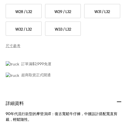
W28 / L32
W29 / L32
W31 / L32
W32 / L32
W33 / L32
尺寸參考
訂單滿$2,999免運
超商取貨正式開通
詳細資料
90年代流行款型的摩登演繹：復古寬鬆牛仔褲，中腰設計搭配寬直剪
裁，輕鬆隨性。