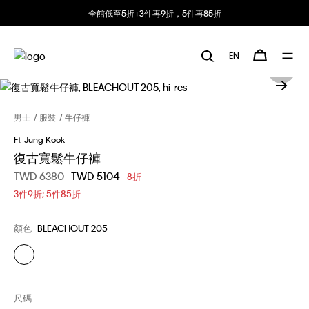
全館低至5折+3件再9折，5件再85折
EN
男士
服裝
牛仔褲
Ft. Jung Kook
復古寬鬆牛仔褲
價格扣減從
TWD 6380
至
TWD 5104
8折
3件9折; 5件85折
顏色
BLEACHOUT 205
尺碼