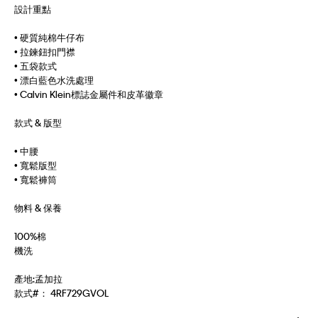
設計重點
• 硬質純棉牛仔布
• 拉鍊鈕扣門襟
• 五袋款式
• 漂白藍色水洗處理
• Calvin Klein標誌金屬件和皮革徽章
款式 & 版型
• 中腰
• 寬鬆版型
• 寬鬆褲筒
物料 & 保養
100%棉
機洗
產地:孟加拉
款式#：
4RF729GVOL