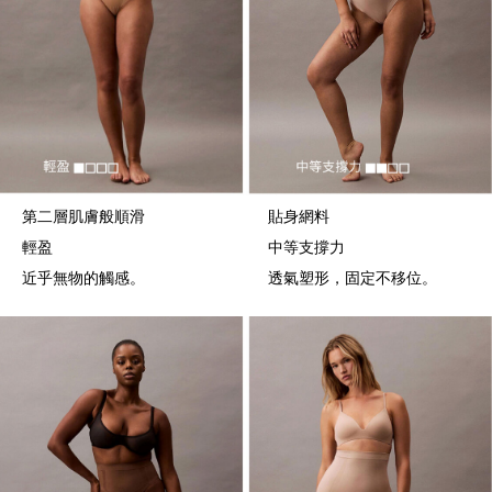
第二層肌膚般順滑
貼身網料
輕盈
中等支撐力
近乎無物的觸感。
透氣塑形，固定不移位。