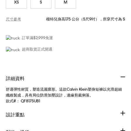
XS
S
M
尺寸參考
模特兒身高175 公分（5尺9吋），所穿尺寸為 S
訂單滿$2,999免運
超商取貨正式開通
詳細資料
舒適彈性材質，塑造流麗廓形。這款Calvin Klein塑身短褲以光滑超細
纖維製成，具有局位防滑加壓設計，邊緣剪裁俐落。
款式#：
QF8175UB1
設計重點