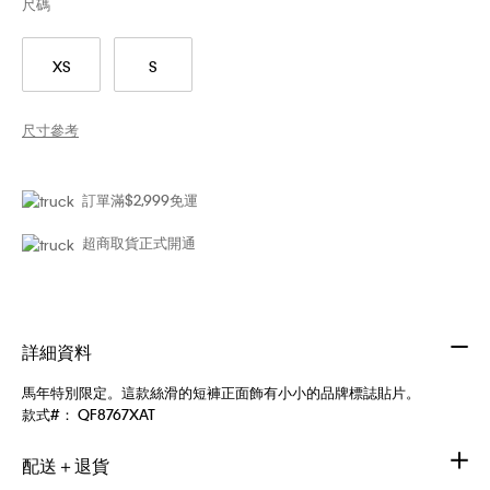
尺碼
XS
S
尺寸參考
訂單滿$2,999免運
超商取貨正式開通
詳細資料
馬年特別限定。這款絲滑的短褲正面飾有小小的品牌標誌貼片。
款式#：
QF8767XAT
配送＋退貨