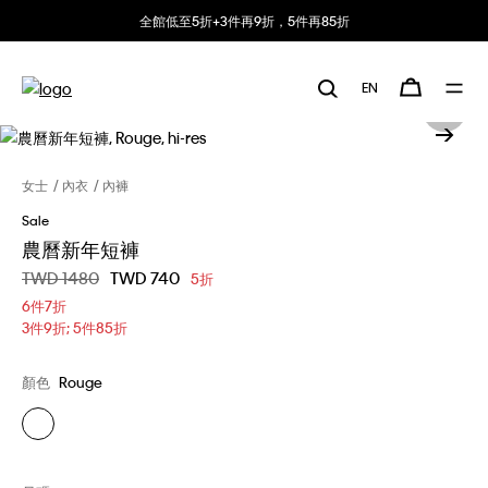
全館低至5折+3件再9折，5件再85折
EN
女士
內衣
內褲
Sale
農曆新年短褲
價格扣減從
TWD 1480
至
TWD 740
5折
6件7折
3件9折; 5件85折
顏色
Rouge