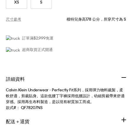
XS
S
尺寸參考
模特兒身高178 公分，所穿尺寸為 S
訂單滿$2,999免運
超商取貨正式開通
詳細資料
Calvin Klein Underwear - Perfectly Fit系列，採用彈力物料裁製，柔
軟舒適，剪裁貼身。這款低腰丁字褲採用低腰設計，幼細剪裁帶來舒適
穿感。採用再生布料製造，是以現有材質加工而成。
款式#：
QF78207NS
配送＋退貨