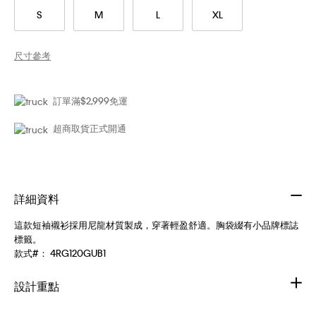
S
M
L
XL
尺寸參考
訂單滿$2,999免運
超商取貨正式開通
詳細資料
這款短袖襯衫採用尼龍材質製成，穿著輕盈舒適。胸袋綴有小品牌標誌
標籤。
款式#：
4RG120GUB1
設計重點