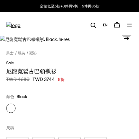
全館低至5折+3件再9折，5件再85折
EN
男士
服裝
襯衫
Sale
尼龍寬鬆古巴領襯衫
價格扣減從
TWD 4680
至
TWD 3744
8折
顏色
Black
尺碼