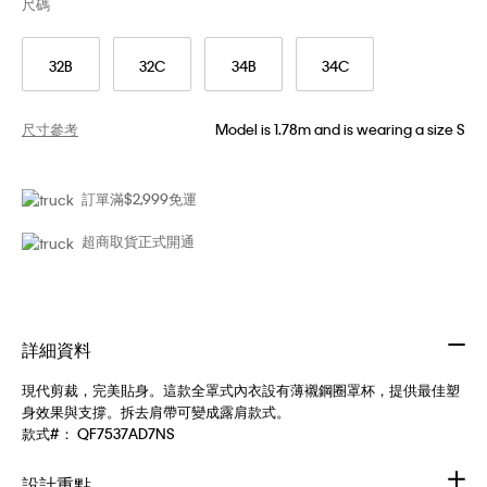
尺碼
32B
32C
34B
34C
尺寸參考
Model is 1.78m and is wearing a size S
訂單滿$2,999免運
超商取貨正式開通
詳細資料
現代剪裁，完美貼身。這款全罩式內衣設有薄襯鋼圈罩杯，提供最佳塑
身效果與支撐。拆去肩帶可變成露肩款式。
款式#：
QF7537AD7NS
設計重點