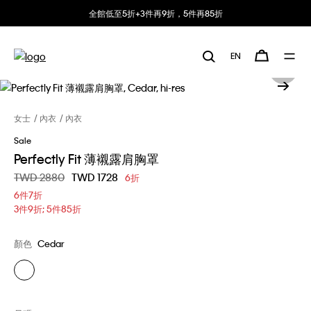
全館低至5折+3件再9折，5件再85折
EN
女士
內衣
內衣
Sale
Perfectly Fit 薄襯露肩胸罩
價格扣減從
TWD 2880
至
TWD 1728
6折
6件7折
3件9折; 5件85折
顏色
Cedar