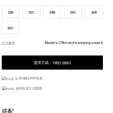
32B
32C
34B
34C
36B
36C
Model is 1.78m and is wearing a size S
尺寸參考
選擇尺碼
TWD 2880
訂單滿$2,999免運
超商取貨正式開通
搭配