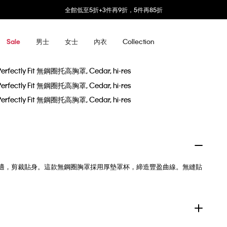
全館低至5折+3件再9折，5件再85折
男士
女士
內衣
Collection
Sale
彈性物料裁製，柔軟舒適，剪裁貼身。這款無鋼圈胸罩採用厚墊罩杯，締造豐盈曲線。無縫貼