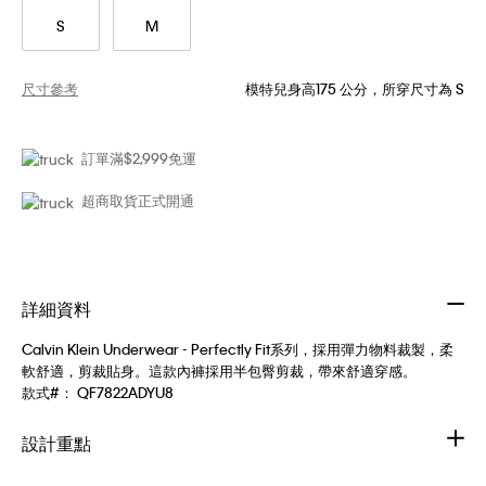
S
M
尺寸參考
模特兒身高175 公分，所穿尺寸為 S
訂單滿$2,999免運
超商取貨正式開通
詳細資料
Calvin Klein Underwear - Perfectly Fit系列，採用彈力物料裁製，柔
軟舒適，剪裁貼身。這款內褲採用半包臀剪裁，帶來舒適穿感。
款式#：
QF7822ADYU8
設計重點