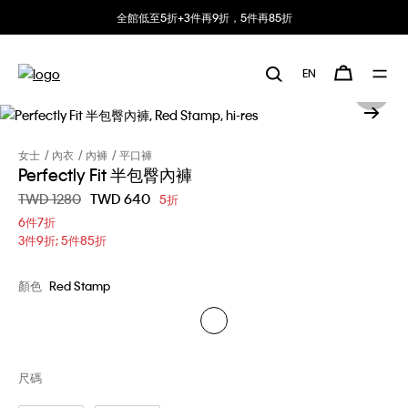
全館低至5折+3件再9折，5件再85折
EN
女士
內衣
內褲
平口褲
Perfectly Fit 半包臀內褲
價格扣減從
TWD 1280
至
TWD 640
5折
6件7折
3件9折; 5件85折
顏色
Red Stamp
尺碼