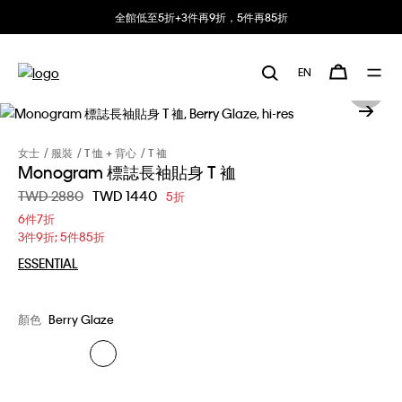
全館低至5折+3件再9折，5件再85折
EN
女士
服裝
T 恤 + 背心
T 裇
Monogram 標誌長袖貼身 T 裇
價格扣減從
TWD 2880
至
TWD 1440
5折
6件7折
3件9折; 5件85折
ESSENTIAL
顏色
Berry Glaze