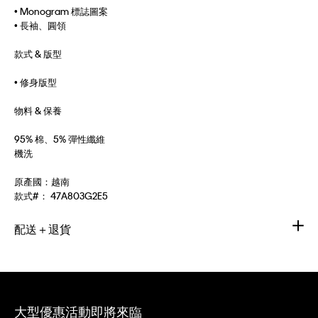
• Monogram 標誌圖案
• 長袖、圓領
款式 & 版型
• 修身版型
物料 & 保養
95% 棉、5% 彈性纖維
機洗
原產國：越南
款式#：
47A803G2E5
配送＋退貨
大型優惠活動即將來臨