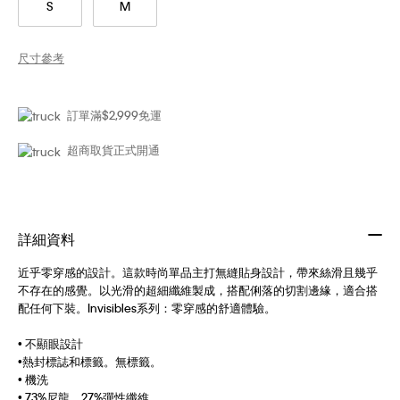
S
M
尺寸參考
訂單滿$2,999免運
超商取貨正式開通
詳細資料
近乎零穿感的設計。這款時尚單品主打無縫貼身設計，帶來絲滑且幾乎
不存在的感覺。以光滑的超細纖維製成，搭配俐落的切割邊緣，適合搭
配任何下裝。Invisibles系列：零穿感的舒適體驗。
• 不顯眼設計
•熱封標誌和標籤。無標籤。
• 機洗
• 73%尼龍、27%彈性纖維