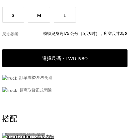
S
M
L
模特兒身高175 公分（5尺9吋），所穿尺寸為 S
尺寸參考
選擇尺碼
TWD 1980
訂單滿$2,999免運
超商取貨正式開通
搭配
Icon Cotton 比基尼內褲