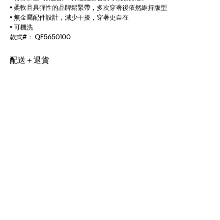
• 柔軟且具彈性的品牌鬆緊帶，多次穿著後依然維持版型
• 無金屬配件設計，減少干擾，穿著更自在
• 可機洗
款式#：
QF5650100
配送＋退貨