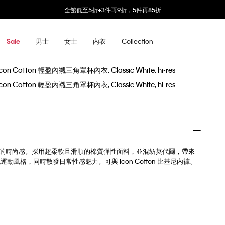
全館低至5折+3件再9折，5件再85折
男士
女士
內衣
Collection
Sale
美詮釋毫不費力的時尚感。採用超柔軟且滑順的棉質彈性面料，並混紡莫代爾，帶來
現運動風格，同時散發日常性感魅力。可與 Icon Cotton 比基尼內褲、