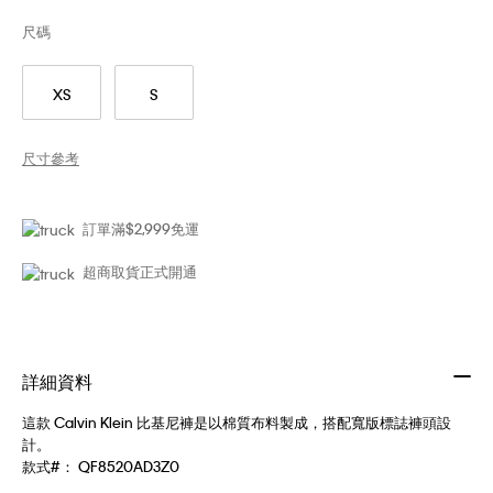
尺碼
XS
S
尺寸參考
訂單滿$2,999免運
超商取貨正式開通
詳細資料
這款 Calvin Klein 比基尼褲是以棉質布料製成，搭配寬版標誌褲頭設
計。
款式#：
QF8520AD3Z0