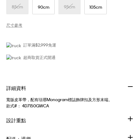
85cm
95cm
90cm
105cm
尺寸參考
訂單滿$2,999免運
超商取貨正式開通
詳細資料
寬版皮革帶，配有琺瑯Monogram標誌飾牌扣及方形末端。
款式#：
4D7150GWCA
設計重點
配送＋退貨