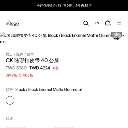
全館低至5折+3件再9折，5件再85折
EN
男士
配件
皮帶
CK 琺瑯扣皮帶 40 公釐
價格扣減從
TWD 5280
至
TWD 4224
8折
3件9折; 5件85折
顏色
Black / Black Enamel Matte Gunmetal
尺碼