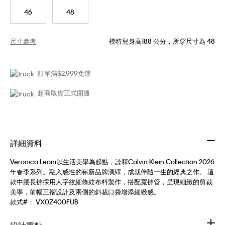
46
48
尺寸參考
模特兒身高188 公分，所穿尺寸為 48
訂單滿$2,999免運
超商取貨正式開通
詳細資料
Veronica Leoni以生活美學為起點，詮釋Calvin Klein Collection 2026
年春季系列。融入感性的嶄新品牌演繹，成就伴隨一生的經典之作。 這
款中腰長褲採用人字紋細條紋布料製作，搭配寬褲管，呈現細緻的剪裁
美學，前幅三褶設計及兩側的斜裁口袋增添細緻感。
款式#：
VX0Z400FUB