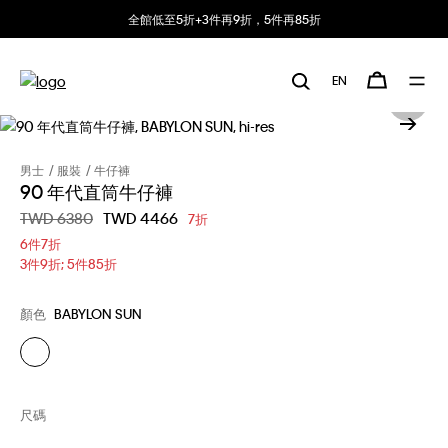
全館低至5折+3件再9折，5件再85折
EN
男士
服裝
牛仔褲
90 年代直筒牛仔褲
價格扣減從
TWD 6380
至
TWD 4466
7折
6件7折
3件9折; 5件85折
顏色
BABYLON SUN
尺碼