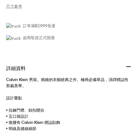
尺寸參考
訂單滿$2,999免運
超商取貨正式開通
詳細資料
Calvin Klein 男裝。精緻的衣櫥經典之作。極簡必備單品，演繹標誌性
剪裁美學。
設計重點
• 拉鍊門襟、鈕扣開合
• 五口袋設計
• 後腰有 Calvin Klein 標誌貼飾
• 明線及縫線細節