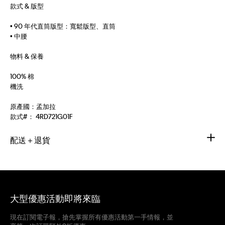
款式 & 版型
• 90 年代直筒版型：寬鬆版型、直筒
• 中腰
物料 & 保養
100% 棉
機洗
原產國：孟加拉
款式#：
4RD721G01F
配送＋退貨
大型優惠活動即將來臨
現在訂閱電子報，搶先掌握所有優惠活動第一手情報，並