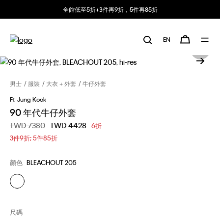
全館低至5折+3件再9折，5件再85折
EN
男士
服裝
大衣 + 外套
牛仔外套
Ft. Jung Kook
90 年代牛仔外套
價格扣減從
TWD 7380
至
TWD 4428
6折
3件9折; 5件85折
顏色
BLEACHOUT 205
尺碼