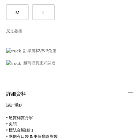
M
L
尺寸參考
訂單滿$2,999免運
超商取貨正式開通
詳細資料
設計重點
• 硬質棉質丹寧
• 尖領
• 標誌金屬鈕扣
• 兩側有口袋 & 兩個翻蓋胸袋